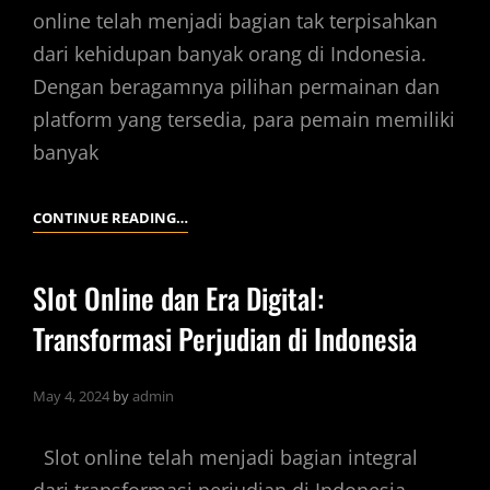
online telah menjadi bagian tak terpisahkan
dari kehidupan banyak orang di Indonesia.
Dengan beragamnya pilihan permainan dan
platform yang tersedia, para pemain memiliki
banyak
SLOT
CONTINUE READING…
ZODIAK
69:
Slot Online dan Era Digital:
MEMBUKA
Transformasi Perjudian di Indonesia
PELUANG
KEMENANGAN
BERDASARKAN
May 4, 2024
by
admin
TANDA
BINTANG
Slot online telah menjadi bagian integral
ANDA
dari transformasi perjudian di Indonesia