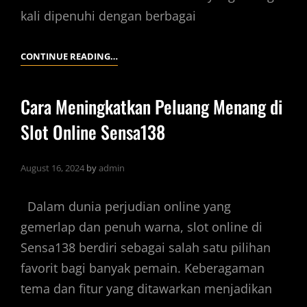
kali dipenuhi dengan berbagai
FITUR
CONTINUE READING…
KEAMANAN
DI
Cara Meningkatkan Peluang Menang di
RTP138
Slot Online Sensa138
YANG
PERLU
ANDA
August 16, 2024
by
admin
KETAHUI
Dalam dunia perjudian online yang
gemerlap dan penuh warna, slot online di
Sensa138 berdiri sebagai salah satu pilihan
favorit bagi banyak pemain. Keberagaman
tema dan fitur yang ditawarkan menjadikan