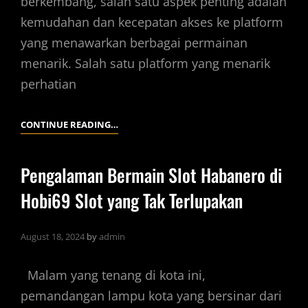
berkembang, salah satu aspek penting adalah
INDONESIA
kemudahan dan kecepatan akses ke platform
yang menawarkan berbagai permainan
menarik. Salah satu platform yang menarik
perhatian
REVIEW
CONTINUE READING…
PENGALAMAN
JURAGAN69
Pengalaman Bermain Slot Habanero di
LOGIN
Hobi69 Slot yang Tak Terlupakan
DAN
DAMPAKNYA
PADA
August 18, 2024
by
admin
SLOT
HABANERO
Malam yang tenang di kota ini,
pemandangan lampu kota yang bersinar dari