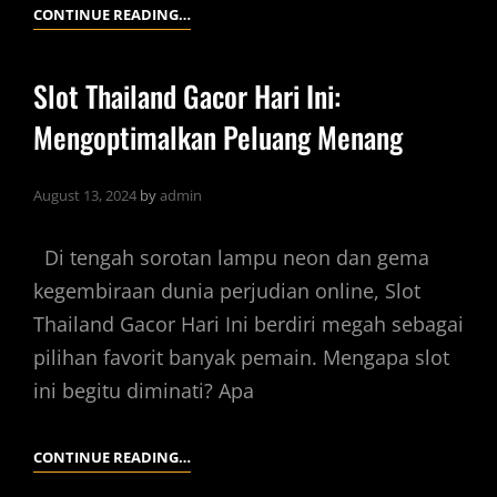
SLOT
CONTINUE READING…
ONLINE
BERUANGPLAY
Slot Thailand Gacor Hari Ini:
VS.
Mengoptimalkan Peluang Menang
ION
CASINO:
PERBANDINGAN
August 13, 2024
by
admin
YANG
WAJIB
Di tengah sorotan lampu neon dan gema
ANDA
kegembiraan dunia perjudian online, Slot
TAHU
Thailand Gacor Hari Ini berdiri megah sebagai
pilihan favorit banyak pemain. Mengapa slot
ini begitu diminati? Apa
SLOT
CONTINUE READING…
THAILAND