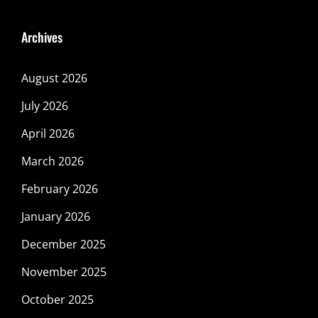
LINK
ALTERNATIF
Archives
August 2026
July 2026
April 2026
March 2026
February 2026
January 2026
December 2025
November 2025
October 2025