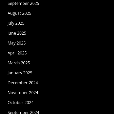
September 2025
August 2025
July 2025
June 2025
May 2025
April 2025
March 2025
January 2025
December 2024
November 2024
October 2024
September 2024