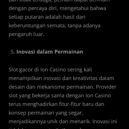
dengan percaya diri, mengetahui bahwa
setiap putaran adalah hasil dari
keberuntungan semata, tanpa adanya
pengaruh luar.
Inovasi dalam Permainan
Slot gacor di Ion Casino sering kali
menampilkan inovasi dan kreativitas dalam
desain dan mekanisme permainan. Provider
slot yang bekerja sama dengan Ion Casino
terus menghadirkan fitur-fitur baru dan
konsep permainan yang segar,
menjadikannya unik dan menarik. Inovasi ini