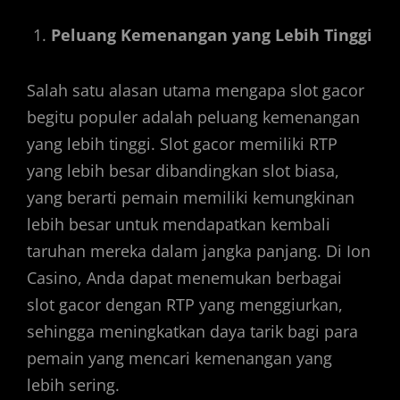
Peluang Kemenangan yang Lebih Tinggi
Salah satu alasan utama mengapa slot gacor
begitu populer adalah peluang kemenangan
yang lebih tinggi. Slot gacor memiliki RTP
yang lebih besar dibandingkan slot biasa,
yang berarti pemain memiliki kemungkinan
lebih besar untuk mendapatkan kembali
taruhan mereka dalam jangka panjang. Di Ion
Casino, Anda dapat menemukan berbagai
slot gacor dengan RTP yang menggiurkan,
sehingga meningkatkan daya tarik bagi para
pemain yang mencari kemenangan yang
lebih sering.