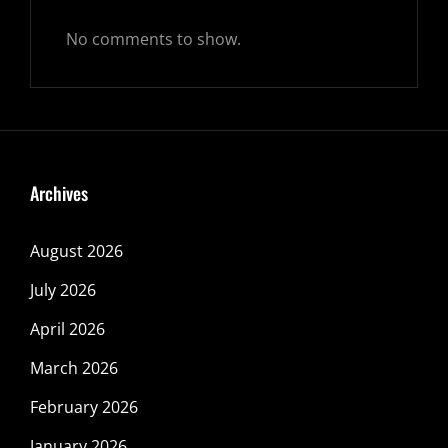
No comments to show.
Archives
August 2026
July 2026
April 2026
March 2026
February 2026
January 2026