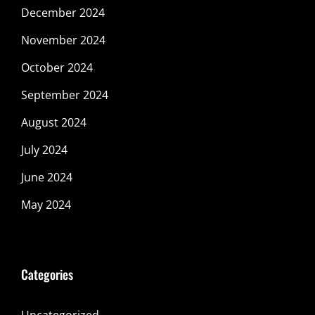
December 2024
November 2024
October 2024
September 2024
August 2024
July 2024
June 2024
May 2024
Categories