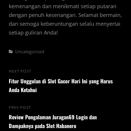
kemenangan dan menikmati setiap putaran
dengan penuh kesenangan. Selamat bermain,
dan semoga keberuntungan selalu menyertai
setiap guliran Anda!
Categories
Uncategorized
Post
NEXT POST
Next
navigation
Fitur Unggulan di Slot Gacor Hari Ini yang Harus
Post
Anda Ketahui
PREV POST
Previous
Review Pengalaman Juragan69 Login dan
Post
Dampaknya pada Slot Habanero