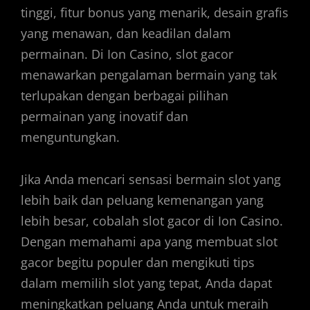
tinggi, fitur bonus yang menarik, desain grafis
yang menawan, dan keadilan dalam
permainan. Di Ion Casino, slot gacor
menawarkan pengalaman bermain yang tak
terlupakan dengan berbagai pilihan
permainan yang inovatif dan
menguntungkan.
Jika Anda mencari sensasi bermain slot yang
lebih baik dan peluang kemenangan yang
lebih besar, cobalah slot gacor di Ion Casino.
Dengan memahami apa yang membuat slot
gacor begitu populer dan mengikuti tips
dalam memilih slot yang tepat, Anda dapat
meningkatkan peluang Anda untuk meraih