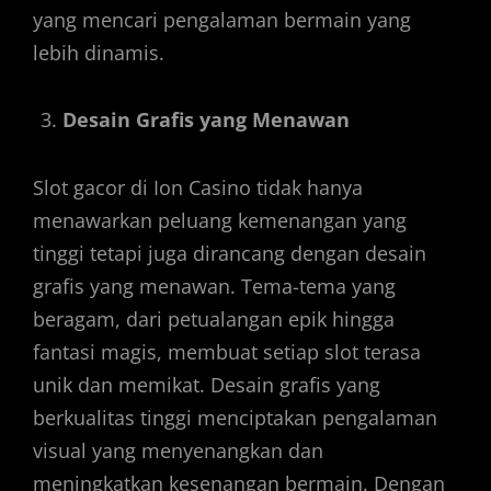
yang mencari pengalaman bermain yang
lebih dinamis.
Desain Grafis yang Menawan
Slot gacor di Ion Casino tidak hanya
menawarkan peluang kemenangan yang
tinggi tetapi juga dirancang dengan desain
grafis yang menawan. Tema-tema yang
beragam, dari petualangan epik hingga
fantasi magis, membuat setiap slot terasa
unik dan memikat. Desain grafis yang
berkualitas tinggi menciptakan pengalaman
visual yang menyenangkan dan
meningkatkan kesenangan bermain. Dengan