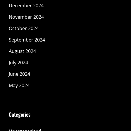
December 2024
November 2024
October 2024
September 2024
August 2024
July 2024
June 2024
May 2024
Categories