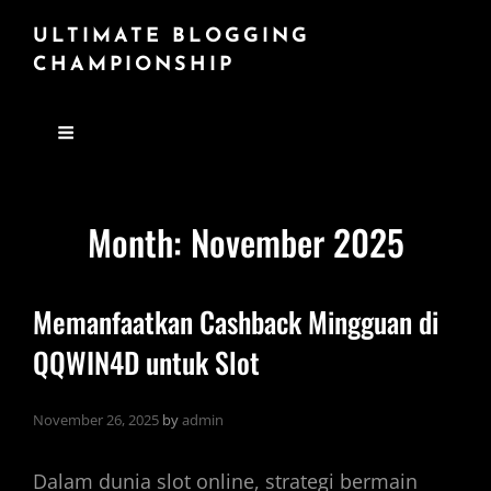
ULTIMATE BLOGGING
CHAMPIONSHIP
Month:
November 2025
Memanfaatkan Cashback Mingguan di
QQWIN4D untuk Slot
November 26, 2025
by
admin
Dalam dunia slot online, strategi bermain