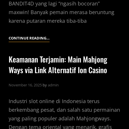
BANDIT4D yang lagi “ngasih bocoran”
maxwin! Banyak pemain merasa beruntung
karena putaran mereka tiba-tiba
HEBOH!
CONTINUE READING…
SLOT
MG
Keamanan Terjamin: Main Mahjong
DI
Ways via Link Alternatif Ion Casino
BANDIT4D
LAGI
NGASIH
November 16, 2025
by
admin
BOCORAN
MAXWIN
Industri slot online di Indonesia terus
berkembang pesat, dan salah satu permainan
yang paling populer adalah Mahjongways.
Dengan tema oriental yang menarik, grafis