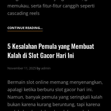
memukau, serta fitur-fitur canggih seperti
cascading reels
KEAMANAN
CONTINUE READING…
TERJAMIN:
MAIN
5 Kesalahan Pemula yang Membuat
MAHJONG
Kalah di Slot Gacor Hari Ini
WAYS
VIA
LINK
November 11, 2025
by
admin
ALTERNATIF
ION
Bermain slot online memang menyenangkan,
CASINO
apalagi ketika berburu slot gacor hari ini.
Namun, banyak pemula yang seringkali kalah
bukan karena kurang beruntung, tapi karena