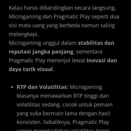
Kalau harus dibandingkan secara langsung,
Microgaming dan Pragmatic Play seperti dua
sisi mata uang yang berbeda namun saling
melengkapi.
Microgaming unggul dalam
stabilitas dan
reputasi jangka panjang
, sementara
Pragmatic Play menonjol lewat
inovasi dan
daya tarik visual
.
RTP dan Volatilitas:
Microgaming
biasanya menawarkan RTP tinggi dan
volatilitas sedang, cocok untuk pemain
yang suka bermain lama dengan hasil
konsisten. Sebaliknya, Pragmatic Play
sering menghadirkan volatilitas tinggi—