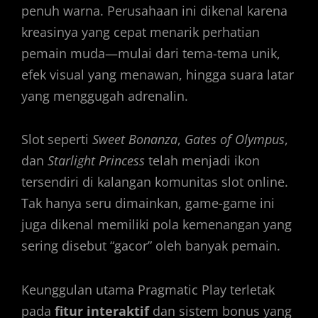
penuh warna. Perusahaan ini dikenal karena
kreasinya yang cepat menarik perhatian
pemain muda—mulai dari tema-tema unik,
efek visual yang menawan, hingga suara latar
yang menggugah adrenalin.
Slot seperti
Sweet Bonanza
,
Gates of Olympus
,
dan
Starlight Princess
telah menjadi ikon
tersendiri di kalangan komunitas slot online.
Tak hanya seru dimainkan, game-game ini
juga dikenal memiliki pola kemenangan yang
sering disebut “gacor” oleh banyak pemain.
Keunggulan utama Pragmatic Play terletak
pada
fitur interaktif
dan sistem bonus yang