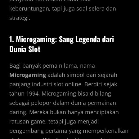
keberuntungan, tapi juga soal selera dan
strategi.
1. Microgaming: Sang Legenda dari
Dunia Slot
Bagi banyak pemain lama, nama
Microgaming
adalah simbol dari sejarah
panjang industri slot online. Berdiri sejak
tahun 1994, Microgaming bisa dibilang
sebagai pelopor dalam dunia permainan
daring. Mereka bukan hanya menciptakan
ratusan game, tetapi juga menjadi
pengembang pertama yang memperkenalkan