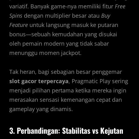
variatif. Banyak game-nya memiliki fitur
Free
Spins
dengan multiplier besar atau
Buy
Feature
untuk langsung masuk ke putaran
bonus—sebuah kemudahan yang disukai
oleh pemain modern yang tidak sabar
menunggu momen jackpot.
Tak heran, bagi sebagian besar penggemar
slot gacor terpercaya
, Pragmatic Play sering
menjadi pilihan pertama ketika mereka ingin
merasakan sensasi kemenangan cepat dan
gameplay yang dinamis.
3. Perbandingan: Stabilitas vs Kejutan