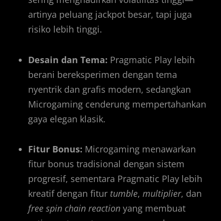
artinya peluang jackpot besar, tapi juga
risiko lebih tinggi.
Desain dan Tema:
Pragmatic Play lebih
berani bereksperimen dengan tema
nyentrik dan grafis modern, sedangkan
Microgaming cenderung mempertahankan
gaya elegan klasik.
Fitur Bonus:
Microgaming menawarkan
fitur bonus tradisional dengan sistem
progresif, sementara Pragmatic Play lebih
kreatif dengan fitur
tumble
,
multiplier
, dan
free spin chain reaction
yang membuat