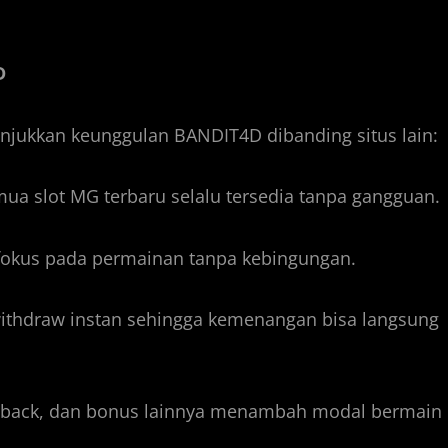
D
jukkan keunggulan BANDIT4D dibanding situs lain:
ua slot MG terbaru selalu tersedia tanpa gangguan.
fokus pada permainan tanpa kebingungan.
ithdraw instan sehingga kemenangan bisa langsung
shback, dan bonus lainnya menambah modal bermain