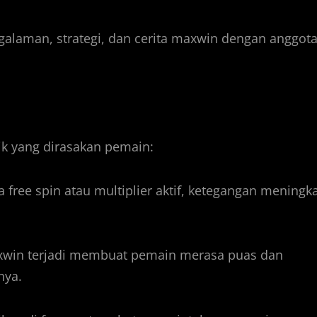
alaman, strategi, dan cerita maxwin dengan anggot
k yang dirasakan pemain:
a free spin atau multiplier aktif, ketegangan meningk
win terjadi membuat pemain merasa puas dan
nya.