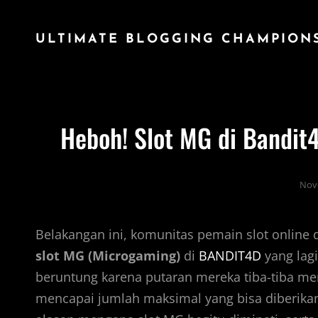
ULTIMATE BLOGGING CHAMPION
Heboh! Slot MG di Bandit
Nov
Belakangan ini, komunitas pemain slot online
slot MG (Microgaming)
di
BANDIT4D
yang lag
beruntung karena putaran mereka tiba-tiba m
mencapai jumlah maksimal yang bisa diberikan