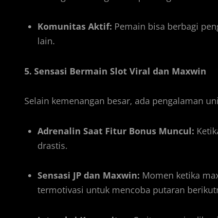
Komunitas Aktif:
Pemain bisa berbagi peng
lain.
5. Sensasi Bermain Slot Viral dan Maxwin
Selain kemenangan besar, ada pengalaman uni
Adrenalin Saat Fitur Bonus Muncul:
Ketik
drastis.
Sensasi JP dan Maxwin:
Momen ketika max
termotivasi untuk mencoba putaran berikut