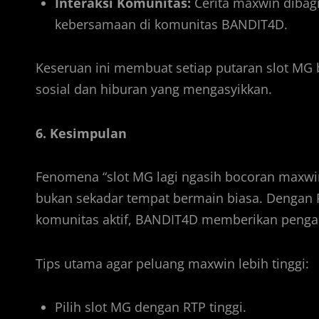
Interaksi Komunitas:
Cerita maxwin dibagi
kebersamaan di komunitas BANDIT4D.
Keseruan ini membuat setiap putaran slot MG
sosial dan hiburan yang mengasyikkan.
6. Kesimpulan
Fenomena “slot MG lagi ngasih bocoran maxwi
bukan sekadar tempat bermain biasa. Dengan RTP
komunitas aktif, BANDIT4D memberikan penga
Tips utama agar peluang maxwin lebih tinggi:
Pilih slot MG dengan RTP tinggi.