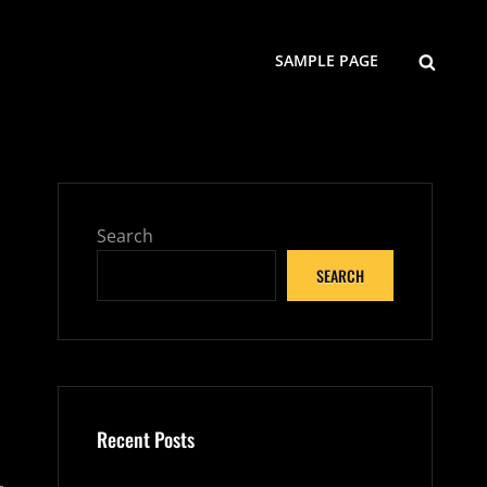
SEARCH
SAMPLE PAGE
Search
SEARCH
Recent Posts