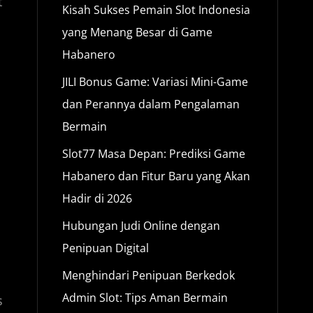
t
Kisah Sukses Pemain Slot Indonesia
yang Menang Besar di Game
Habanero
JILI Bonus Game: Variasi Mini-Game
dan Perannya dalam Pengalaman
Bermain
Slot77 Masa Depan: Prediksi Game
Habanero dan Fitur Baru yang Akan
Hadir di 2026
Hubungan Judi Online dengan
Penipuan Digital
Menghindari Penipuan Berkedok
Admin Slot: Tips Aman Bermain
s