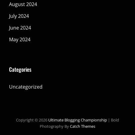
August 2024
July 2024
June 2024
May 2024
Categories
Uncategorized
Copyright © 2026
Ultimate Blogging Championship
|
Bold
Photography By
Catch Themes