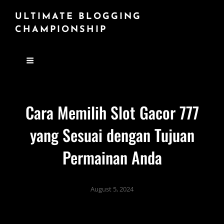
ULTIMATE BLOGGING
CHAMPIONSHIP
Cara Memilih Slot Gacor 777
yang Sesuai dengan Tujuan
Permainan Anda
August 5, 2024