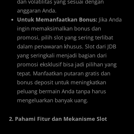
dan volatilitas yang sesuai dengan
anggaran Anda.
Untuk Memanfaatkan Bonus:
Jika Anda
ingin memaksimalkan bonus dan
promosi, pilih slot yang sering terlibat
dalam penawaran khusus. Slot dari JDB
yang seringkali menjadi bagian dari
promosi eksklusif bisa jadi pilihan yang
tepat. Manfaatkan putaran gratis dan
bonus deposit untuk meningkatkan
peluang bermain Anda tanpa harus
mengeluarkan banyak uang.
2. Pahami Fitur dan Mekanisme Slot