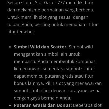
Setiap slot di Slot Gacor 777 memiliki fitur
dan mekanisme permainan yang berbeda.
Untuk memilih slot yang sesuai dengan
tujuan Anda, penting untuk memahami fitur-
fitur tersebut:
Simbol Wild dan Scatter:
Simbol wild
menggantikan simbol lain untuk
membantu Anda membentuk kombinasi
kemenangan, sementara simbol scatter
dapat memicu putaran gratis atau fitur
bonus lainnya. Pilih slot yang menawarkan
simbol-simbol ini dengan cara yang sesuai
dengan gaya bermain Anda.
Putaran Gratis dan Bonus:
Beberapa slot