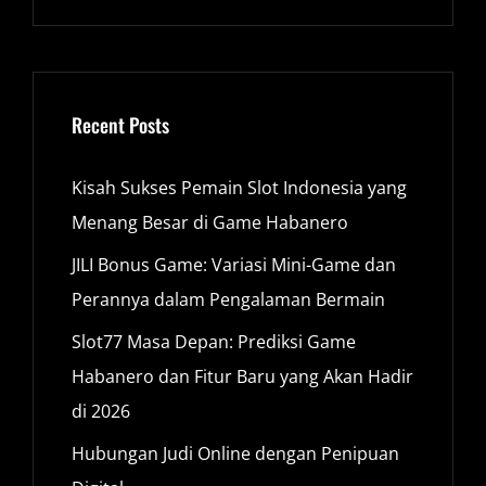
Recent Posts
Kisah Sukses Pemain Slot Indonesia yang
Menang Besar di Game Habanero
JILI Bonus Game: Variasi Mini-Game dan
Perannya dalam Pengalaman Bermain
Slot77 Masa Depan: Prediksi Game
Habanero dan Fitur Baru yang Akan Hadir
di 2026
Hubungan Judi Online dengan Penipuan