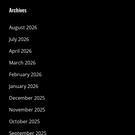
Archives
August 2026
July 2026
April 2026
March 2026
February 2026
January 2026
December 2025
November 2025
October 2025
September 2025