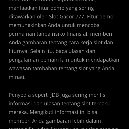
manfaatkan fitur demo yang sering
ditawarkan oleh Slot Gacor 777. Fitur demo
memungkinkan Anda untuk mencoba
permainan tanpa risiko finansial, memberi
Anda gambaran tentang cara kerja slot dan
fiturnya. Selain itu, baca ulasan dan
pengalaman pemain lain untuk mendapatkan
wawasan tambahan tentang slot yang Anda
minati.
Penyedia seperti JDB juga sering merilis
informasi dan ulasan tentang slot terbaru
mereka. Mengikuti informasi ini bisa
memberi Anda gambaran lebih dalam