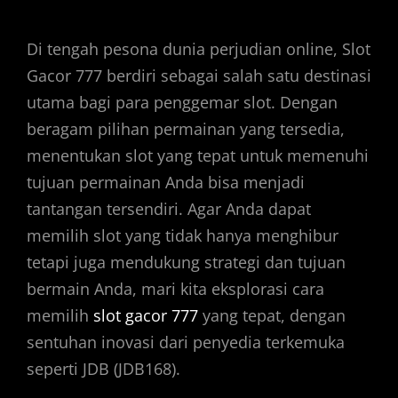
Di tengah pesona dunia perjudian online, Slot
Gacor 777 berdiri sebagai salah satu destinasi
utama bagi para penggemar slot. Dengan
beragam pilihan permainan yang tersedia,
menentukan slot yang tepat untuk memenuhi
tujuan permainan Anda bisa menjadi
tantangan tersendiri. Agar Anda dapat
memilih slot yang tidak hanya menghibur
tetapi juga mendukung strategi dan tujuan
bermain Anda, mari kita eksplorasi cara
memilih
slot gacor 777
yang tepat, dengan
sentuhan inovasi dari penyedia terkemuka
seperti JDB (JDB168).