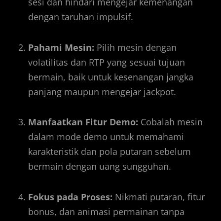
sesi dan hindari mengejar kemenangan
dengan taruhan impulsif.
Pahami Mesin:
Pilih mesin dengan
volatilitas dan RTP yang sesuai tujuan
bermain, baik untuk kesenangan jangka
panjang maupun mengejar jackpot.
Manfaatkan Fitur Demo:
Cobalah mesin
dalam mode demo untuk memahami
karakteristik dan pola putaran sebelum
bermain dengan uang sungguhan.
Fokus pada Proses:
Nikmati putaran, fitur
bonus, dan animasi permainan tanpa