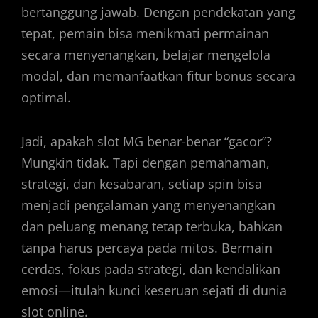
bertanggung jawab. Dengan pendekatan yang
tepat, pemain bisa menikmati permainan
secara menyenangkan, belajar mengelola
modal, dan memanfaatkan fitur bonus secara
optimal.
Jadi, apakah slot MG benar-benar “gacor”?
Mungkin tidak. Tapi dengan pemahaman,
strategi, dan kesabaran, setiap spin bisa
menjadi pengalaman yang menyenangkan
dan peluang menang tetap terbuka, bahkan
tanpa harus percaya pada mitos. Bermain
cerdas, fokus pada strategi, dan kendalikan
emosi—itulah kunci keseruan sejati di dunia
slot online.