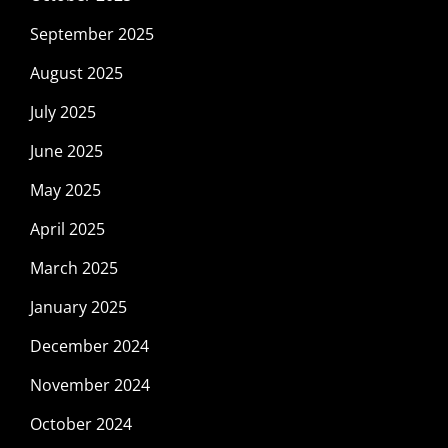
September 2025
August 2025
July 2025
June 2025
May 2025
April 2025
March 2025
January 2025
December 2024
November 2024
October 2024