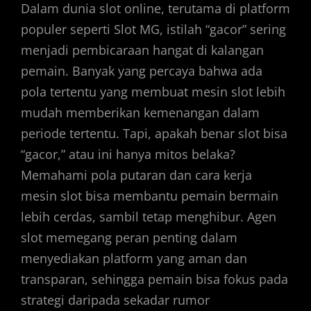
Dalam dunia slot online, terutama di platform
populer seperti Slot MG, istilah “gacor” sering
menjadi pembicaraan hangat di kalangan
pemain. Banyak yang percaya bahwa ada
pola tertentu yang membuat mesin slot lebih
mudah memberikan kemenangan dalam
periode tertentu. Tapi, apakah benar slot bisa
“gacor,” atau ini hanya mitos belaka?
Memahami pola putaran dan cara kerja
mesin slot bisa membantu pemain bermain
lebih cerdas, sambil tetap menghibur. Agen
slot memegang peran penting dalam
menyediakan platform yang aman dan
transparan, sehingga pemain bisa fokus pada
strategi daripada sekadar rumor