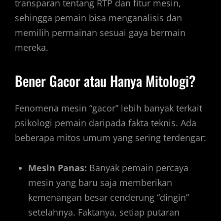
transparan tentang RTP dan fitur mesin,
sehingga pemain bisa menganalisis dan
memilih permainan sesuai gaya bermain
mereka.
Bener Gacor atau Hanya Mitologi?
Fenomena mesin “gacor” lebih banyak terkait
psikologi pemain daripada fakta teknis. Ada
beberapa mitos umum yang sering terdengar:
Mesin Panas:
Banyak pemain percaya
mesin yang baru saja memberikan
kemenangan besar cenderung “dingin”
setelahnya. Faktanya, setiap putaran