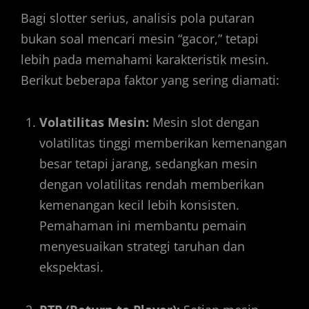
Bagi slotter serius, analisis pola putaran
bukan soal mencari mesin “gacor,” tetapi
lebih pada memahami karakteristik mesin.
Berikut beberapa faktor yang sering diamati:
Volatilitas Mesin:
Mesin slot dengan
volatilitas tinggi memberikan kemenangan
besar tetapi jarang, sedangkan mesin
dengan volatilitas rendah memberikan
kemenangan kecil lebih konsisten.
Pemahaman ini membantu pemain
menyesuaikan strategi taruhan dan
ekspektasi.