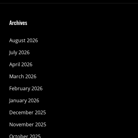
Archives
August 2026
July 2026
April 2026
March 2026
February 2026
January 2026
December 2025
November 2025
October 2025