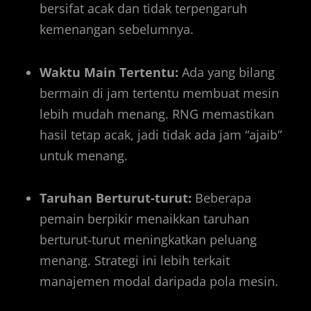
bersifat acak dan tidak terpengaruh
kemenangan sebelumnya.
Waktu Main Tertentu:
Ada yang bilang
bermain di jam tertentu membuat mesin
lebih mudah menang. RNG memastikan
hasil tetap acak, jadi tidak ada jam “ajaib”
untuk menang.
Taruhan Berturut-turut:
Beberapa
pemain berpikir menaikkan taruhan
berturut-turut meningkatkan peluang
menang. Strategi ini lebih terkait
manajemen modal daripada pola mesin.