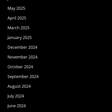
May 2025
April 2025
March 2025
January 2025
December 2024
November 2024
October 2024
September 2024
August 2024
July 2024
June 2024