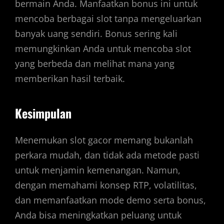
bermain Anda. Manfaatkan bonus ini untuk
mencoba berbagai slot tanpa mengeluarkan
banyak uang sendiri. Bonus sering kali
memungkinkan Anda untuk mencoba slot
yang berbeda dan melihat mana yang
memberikan hasil terbaik.
Kesimpulan
Menemukan slot gacor memang bukanlah
perkara mudah, dan tidak ada metode pasti
untuk menjamin kemenangan. Namun,
dengan memahami konsep RTP, volatilitas,
dan memanfaatkan mode demo serta bonus,
Anda bisa meningkatkan peluang untuk