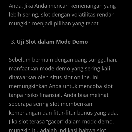
Anda. Jika Anda mencari kemenangan yang
lebih sering, slot dengan volatilitas rendah
mungkin menjadi pilihan yang tepat.
Uji Slot dalam Mode Demo
Sebelum bermain dengan uang sungguhan,
manfaatkan mode demo yang sering kali
ditawarkan oleh situs slot online. Ini
memungkinkan Anda untuk mencoba slot
tanpa risiko finansial. Anda bisa melihat
seberapa sering slot memberikan
kemenangan dan fitur-fitur bonus yang ada.
Jika slot terasa “gacor” dalam mode demo,
mungkin itu adalah indikasi bahwa slot