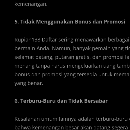
kemenangan.
5. Tidak Menggunakan Bonus dan Promosi
Rupiah138 Daftar sering menawarkan berbaga
bermain Anda. Namun, banyak pemain yang ti
selamat datang, putaran gratis, dan promosi
menang tanpa harus mengeluarkan uang tambaha
bonus dan promosi yang tersedia untuk mem
yang benar.
6. Terburu-Buru dan Tidak Bersabar
Kesalahan umum lainnya adalah terburu-buru
bahwa kemenangan besar akan datang segera 