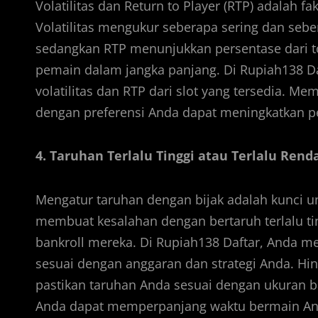
Volatilitas dan Return to Player (RTP) adalah f
Volatilitas mengukur seberapa sering dan seb
sedangkan RTP menunjukkan persentase dari to
pemain dalam jangka panjang. Di Rupiah138 D
volatilitas dan RTP dari slot yang tersedia. Mem
dengan preferensi Anda dapat meningkatkan 
4. Taruhan Terlalu Tinggi atau Terlalu Rend
Mengatur taruhan dengan bijak adalah kunci u
membuat kesalahan dengan bertaruh terlalu t
bankroll mereka. Di Rupiah138 Daftar, Anda m
sesuai dengan anggaran dan strategi Anda. Hi
pastikan taruhan Anda sesuai dengan ukuran 
Anda dapat memperpanjang waktu bermain An