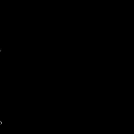
l
s
p