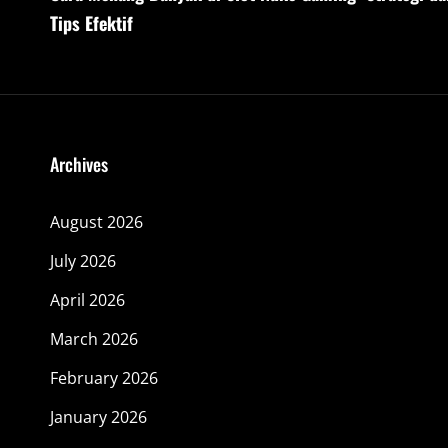
Tips Efektif
Archives
August 2026
July 2026
April 2026
March 2026
February 2026
January 2026