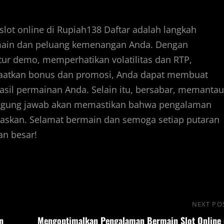
ot online di Rupiah138 Daftar adalah langkah
main dan peluang kemenangan Anda. Dengan
r demo, memperhatikan volatilitas dan RTP,
faatkan bonus dan promosi, Anda dapat membuat
asil permainan Anda. Selain itu, bersabar, memantau
anggung jawab akan memastikan bahwa pengalaman
skan. Selamat bermain dan semoga setiap putaran
n besar!
NEXT PO
n
Mengoptimalkan Pengalaman Bermain Slot Online 