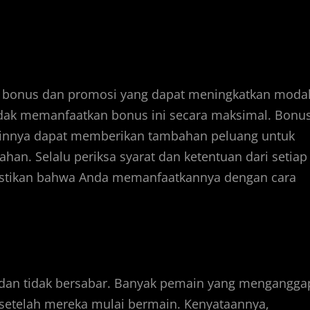
i bonus dan promosi yang dapat meningkatkan moda
dak memanfaatkan bonus ini secara maksimal. Bonu
 lainnya dapat memberikan tambahan peluang untuk
n. Selalu periksa syarat dan ketentuan dari setiap
astikan bahwa Anda memanfaatkannya dengan cara
 dan tidak bersabar. Banyak pemain yang mengangga
setelah mereka mulai bermain. Kenyataannya,