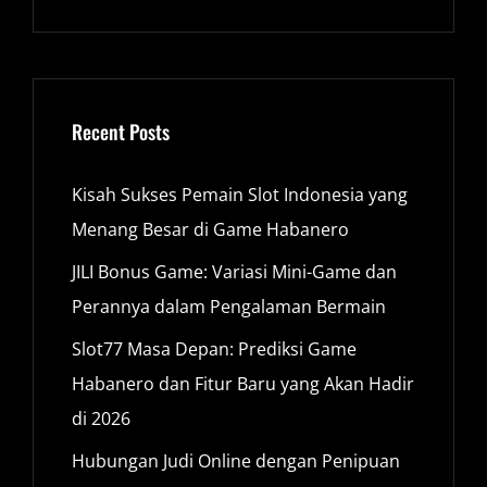
Recent Posts
Kisah Sukses Pemain Slot Indonesia yang
Menang Besar di Game Habanero
JILI Bonus Game: Variasi Mini-Game dan
Perannya dalam Pengalaman Bermain
Slot77 Masa Depan: Prediksi Game
Habanero dan Fitur Baru yang Akan Hadir
di 2026
Hubungan Judi Online dengan Penipuan