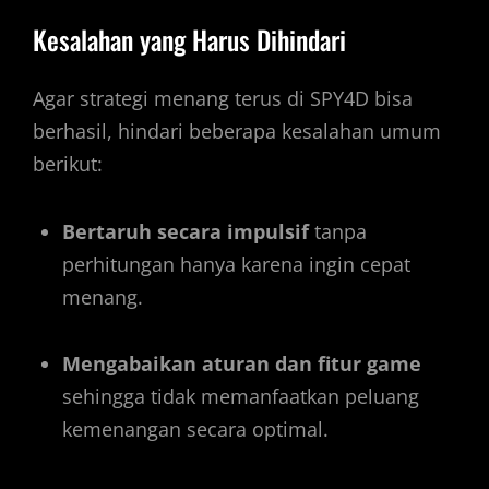
Kesalahan yang Harus Dihindari
Agar strategi menang terus di SPY4D bisa
berhasil, hindari beberapa kesalahan umum
berikut:
Bertaruh secara impulsif
tanpa
perhitungan hanya karena ingin cepat
menang.
Mengabaikan aturan dan fitur game
sehingga tidak memanfaatkan peluang
kemenangan secara optimal.