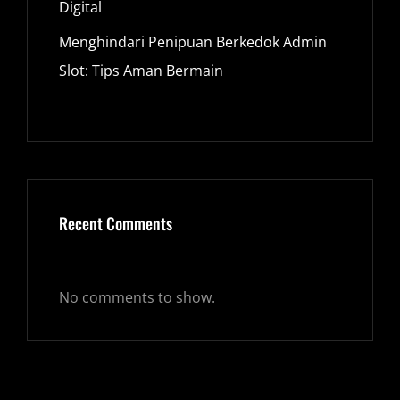
Digital
Menghindari Penipuan Berkedok Admin
Slot: Tips Aman Bermain
Recent Comments
No comments to show.