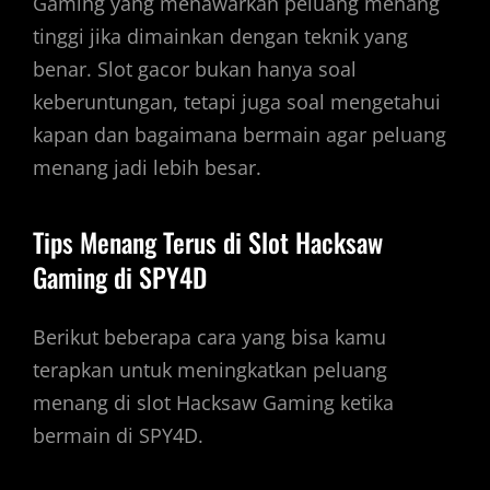
Gaming yang menawarkan peluang menang
tinggi jika dimainkan dengan teknik yang
benar. Slot gacor bukan hanya soal
keberuntungan, tetapi juga soal mengetahui
kapan dan bagaimana bermain agar peluang
menang jadi lebih besar.
Tips Menang Terus di Slot Hacksaw
Gaming di SPY4D
Berikut beberapa cara yang bisa kamu
terapkan untuk meningkatkan peluang
menang di slot Hacksaw Gaming ketika
bermain di SPY4D.