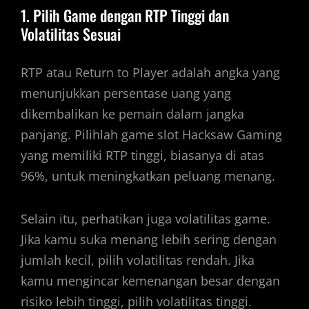
1. Pilih Game dengan RTP Tinggi dan
Volatilitas Sesuai
RTP atau Return to Player adalah angka yang
menunjukkan persentase uang yang
dikembalikan ke pemain dalam jangka
panjang. Pilihlah game slot Hacksaw Gaming
yang memiliki RTP tinggi, biasanya di atas
96%, untuk meningkatkan peluang menang.
Selain itu, perhatikan juga volatilitas game.
Jika kamu suka menang lebih sering dengan
jumlah kecil, pilih volatilitas rendah. Jika
kamu mengincar kemenangan besar dengan
risiko lebih tinggi, pilih volatilitas tinggi.