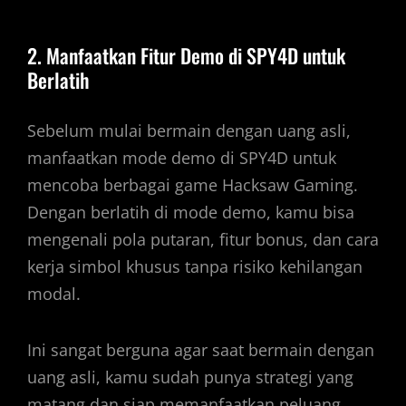
2. Manfaatkan Fitur Demo di SPY4D untuk
Berlatih
Sebelum mulai bermain dengan uang asli,
manfaatkan mode demo di SPY4D untuk
mencoba berbagai game Hacksaw Gaming.
Dengan berlatih di mode demo, kamu bisa
mengenali pola putaran, fitur bonus, dan cara
kerja simbol khusus tanpa risiko kehilangan
modal.
Ini sangat berguna agar saat bermain dengan
uang asli, kamu sudah punya strategi yang
matang dan siap memanfaatkan peluang