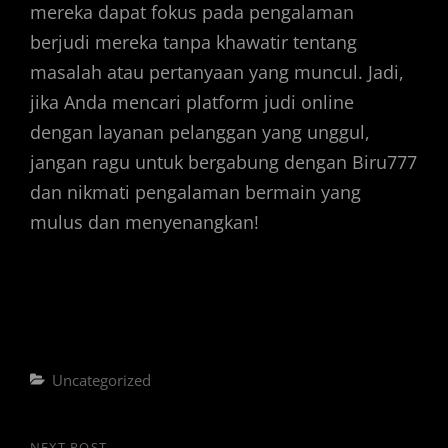
mereka dapat fokus pada pengalaman
berjudi mereka tanpa khawatir tentang
masalah atau pertanyaan yang muncul. Jadi,
jika Anda mencari platform judi online
dengan layanan pelanggan yang unggul,
jangan ragu untuk bergabung dengan Biru777
dan nikmati pengalaman bermain yang
mulus dan menyenangkan!
Categories
Uncategorized
NEXT POST