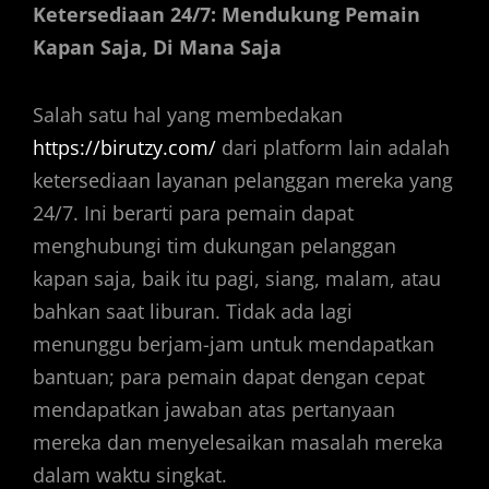
Ketersediaan 24/7: Mendukung Pemain
Kapan Saja, Di Mana Saja
Salah satu hal yang membedakan
https://birutzy.com/
dari platform lain adalah
ketersediaan layanan pelanggan mereka yang
24/7. Ini berarti para pemain dapat
menghubungi tim dukungan pelanggan
kapan saja, baik itu pagi, siang, malam, atau
bahkan saat liburan. Tidak ada lagi
menunggu berjam-jam untuk mendapatkan
bantuan; para pemain dapat dengan cepat
mendapatkan jawaban atas pertanyaan
mereka dan menyelesaikan masalah mereka
dalam waktu singkat.