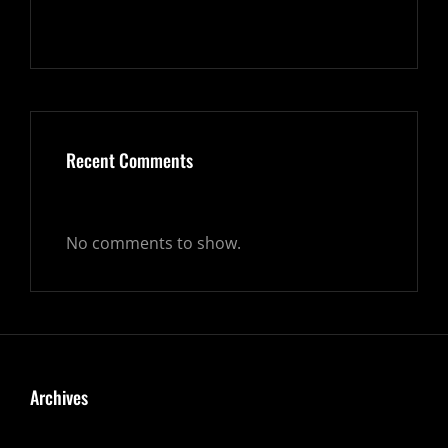
Recent Comments
No comments to show.
Archives