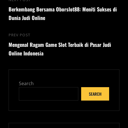
Post
Next
navigation
Berkembang Bersama Oborslot88: Meniti Sukses di
Post
Dunia Judi Online
PREV POST
Previous
Mengenal Ragam Game Slot Terbaik di Pasar Judi
Post
Online Indonesia
Search
SEARCH