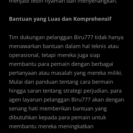
menjadi lebih nyaman dan menyenangkan.
Bantuan yang Luas dan Komprehensif
Tim dukungan pelanggan Biru777 tidak hanya
menawarkan bantuan dalam hal teknis atau
operasional, tetapi mereka juga siap
membantu para pemain dengan berbagai
pertanyaan atau masalah yang mereka miliki.
Mulai dari panduan tentang cara bermain
hingga saran tentang strategi perjudian, para
agen layanan pelanggan Biru777 akan dengan
senang hati memberikan bantuan yang
dibutuhkan kepada para pemain untuk
membantu mereka meningkatkan