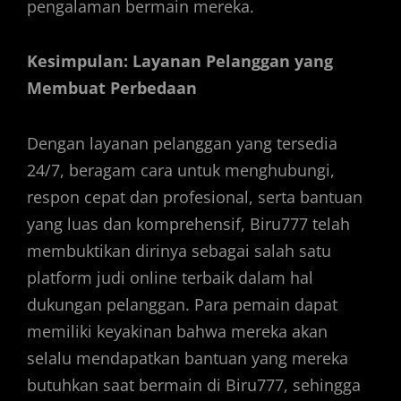
pengalaman bermain mereka.
Kesimpulan: Layanan Pelanggan yang
Membuat Perbedaan
Dengan layanan pelanggan yang tersedia
24/7, beragam cara untuk menghubungi,
respon cepat dan profesional, serta bantuan
yang luas dan komprehensif, Biru777 telah
membuktikan dirinya sebagai salah satu
platform judi online terbaik dalam hal
dukungan pelanggan. Para pemain dapat
memiliki keyakinan bahwa mereka akan
selalu mendapatkan bantuan yang mereka
butuhkan saat bermain di Biru777, sehingga