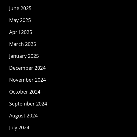
June 2025
May 2025
April 2025
March 2025
January 2025
December 2024
November 2024
October 2024
September 2024
August 2024
July 2024