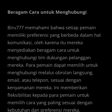
Beragam Cara untuk Menghubungi
Biru777 memahami bahwa setiap pemain
memiliki preferensi yang berbeda dalam hal
komunikasi, oleh karena itu mereka
menyediakan beragam cara untuk
menghubungi tim dukungan pelanggan
mereka. Para pemain dapat memilih untuk
menghubungi melalui obrolan langsung,
email, atau telepon, sesuai dengan
kenyamanan mereka. Ini memberikan
fleksibilitas kepada para pemain untuk
memilih cara yang paling sesuai dengan
kebutuhan dan preferensi mereka.