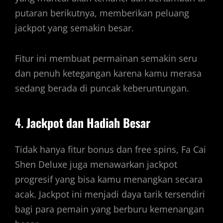
putaran berikutnya, memberikan peluang
jackpot yang semakin besar.
Fitur ini membuat permainan semakin seru
dan penuh ketegangan karena kamu merasa
sedang berada di puncak keberuntungan.
4.
Jackpot dan Hadiah Besar
Tidak hanya fitur bonus dan free spins, Fa Cai
Shen Deluxe juga menawarkan jackpot
progresif yang bisa kamu menangkan secara
acak. Jackpot ini menjadi daya tarik tersendiri
bagi para pemain yang berburu kemenangan