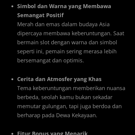
Simbol dan Warna yang Membawa
Semangat Positif
Merah dan emas dalam budaya Asia
dipercaya membawa keberuntungan. Saat
bermain slot dengan warna dan simbol
seperti ini, pemain sering merasa lebih
bersemangat dan optimis.
Cerita dan Atmosfer yang Khas
Tema keberuntungan memberikan nuansa
berbeda, seolah kamu bukan sekadar
memutar gulungan, tapi juga berdoa dan
berharap pada Dewa Kekayaan.
Fitur Bonus yang Menarik