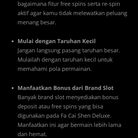
bagaimana fitur free spins serta re-spin
aktif agar kamu tidak melewatkan peluang
menang besar.
Mulai dengan Taruhan Kecil
Jangan langsung pasang taruhan besar.
Mulailah dengan taruhan kecil untuk
memahami pola permainan.
Manfaatkan Bonus dari Brand Slot
Banyak brand slot menyediakan bonus
deposit atau free spins yang bisa
digunakan pada Fa Cai Shen Deluxe.
Manfaatkan ini agar bermain lebih lama
dan hemat.