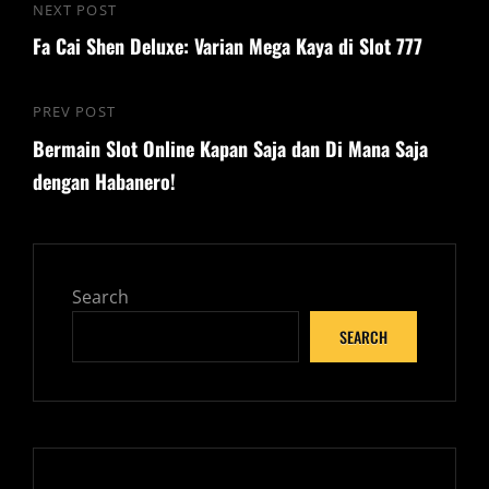
Post
NEXT POST
Next
navigation
Fa Cai Shen Deluxe: Varian Mega Kaya di Slot 777
Post
PREV POST
Previous
Bermain Slot Online Kapan Saja dan Di Mana Saja
Post
dengan Habanero!
Search
SEARCH