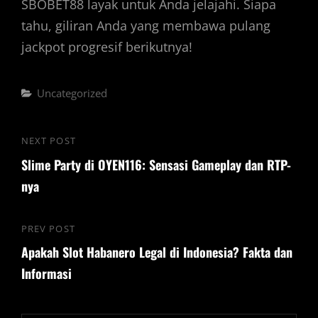
SBOBET88 layak untuk Anda jelajahi. Siapa
tahu, giliran Anda yang membawa pulang
jackpot progresif berikutnya!
Categories
Uncategorized
Post
NEXT POST
Next
navigation
Slime Party di OYEN116: Sensasi Gameplay dan RTP-
Post
nya
PREV POST
Previous
Apakah Slot Habanero Legal di Indonesia? Fakta dan
Post
Informasi