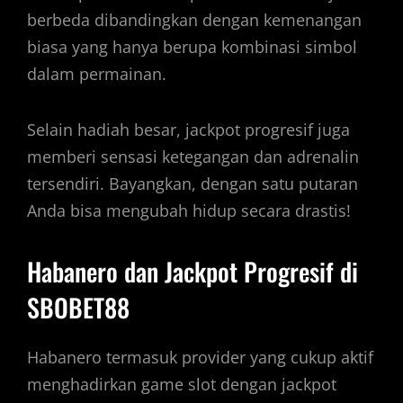
berbeda dibandingkan dengan kemenangan
biasa yang hanya berupa kombinasi simbol
dalam permainan.
Selain hadiah besar, jackpot progresif juga
memberi sensasi ketegangan dan adrenalin
tersendiri. Bayangkan, dengan satu putaran
Anda bisa mengubah hidup secara drastis!
Habanero dan Jackpot Progresif di
SBOBET88
Habanero termasuk provider yang cukup aktif
menghadirkan game slot dengan jackpot