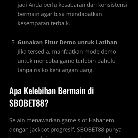
jadi Anda perlu kesabaran dan konsistensi
bermain agar bisa mendapatkan
kesempatan terbaik.
Gunakan Fitur Demo untuk Latihan
Jika tersedia, manfaatkan mode demo
untuk mencoba game terlebih dahulu
tanpa risiko kehilangan uang.
Apa Kelebihan Bermain di
SBOBET88?
Selain menawarkan game slot Habanero
dengan jackpot progresif, SBOBET88 punya