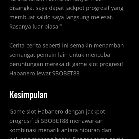
disangka, saya dapat jackpot progresif yang
membuat saldo saya langsung melesat.
Rasanya luar biasa!”
Cerita-cerita seperti ini semakin menambah
semangat pemain lain untuk mencoba
peruntungan mereka di game slot progresif
Habanero lewat SBOBET88.
Kesimpulan
Game slot Habanero dengan jackpot
progresif di SBOBET88 menawarkan
kombinasi menarik antara hiburan dan