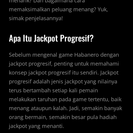
menarik? Dan bagaimana cara
memaksimalkan peluang menang? Yuk,
simak penjelasannya!
Apa Itu Jackpot Progresif?
Sebelum mengenal game Habanero dengan
jackpot progresif, penting untuk memahami
konsep jackpot progresif itu sendiri. Jackpot
progresif adalah jenis jackpot yang nilainya
terus bertambah setiap kali pemain
melakukan taruhan pada game tertentu, baik
menang ataupun kalah. Jadi, semakin banyak
orang bermain, semakin besar pula hadiah
jackpot yang menanti.