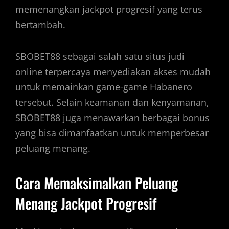
memenangkan jackpot progresif yang terus
bertambah.
SBOBET88 sebagai salah satu situs judi
online terpercaya menyediakan akses mudah
untuk memainkan game-game Habanero
tersebut. Selain keamanan dan kenyamanan,
SBOBET88 juga menawarkan berbagai bonus
yang bisa dimanfaatkan untuk memperbesar
peluang menang.
Cara Memaksimalkan Peluang
Menang Jackpot Progresif