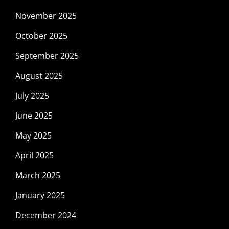
November 2025
October 2025
September 2025
August 2025
July 2025
June 2025
May 2025
April 2025
March 2025
January 2025
December 2024