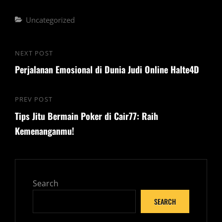
Categories
Uncategorized
Post
NEXT POST
Next
navigation
Perjalanan Emosional di Dunia Judi Online Halte4D
Post
PREV POST
Previous
Tips Jitu Bermain Poker di Cair77: Raih
Post
Kemenanganmu!
Search
SEARCH