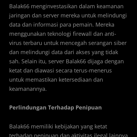
Balak66 menginvestasikan dalam keamanan
jaringan dan server mereka untuk melindungi
data dan informasi para pemain. Mereka
menggunakan teknologi firewall dan anti-
virus terbaru untuk mencegah serangan siber
dan melindungi data dari akses yang tidak
sah. Selain itu, server Balak66 dijaga dengan
ketat dan diawasi secara terus-menerus
untuk memastikan ketersediaan dan
keamanannya.
Perlindungan Terhadap Penipuan
Balak66 memiliki kebijakan yang ketat
terhadap penipuan dan aktivitas ilegal lainnya