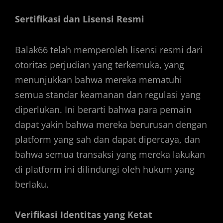
Sertifikasi dan Lisensi Resmi
Balak66 telah memperoleh lisensi resmi dari
otoritas perjudian yang terkemuka, yang
menunjukkan bahwa mereka mematuhi
semua standar keamanan dan regulasi yang
diperlukan. Ini berarti bahwa para pemain
dapat yakin bahwa mereka berurusan dengan
platform yang sah dan dapat dipercaya, dan
bahwa semua transaksi yang mereka lakukan
di platform ini dilindungi oleh hukum yang
berlaku.
Verifikasi Identitas yang Ketat