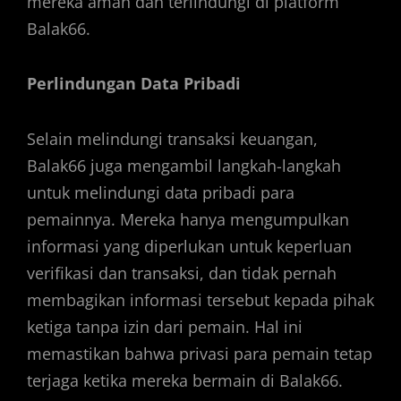
mereka aman dan terlindungi di platform
Balak66.
Perlindungan Data Pribadi
Selain melindungi transaksi keuangan,
Balak66 juga mengambil langkah-langkah
untuk melindungi data pribadi para
pemainnya. Mereka hanya mengumpulkan
informasi yang diperlukan untuk keperluan
verifikasi dan transaksi, dan tidak pernah
membagikan informasi tersebut kepada pihak
ketiga tanpa izin dari pemain. Hal ini
memastikan bahwa privasi para pemain tetap
terjaga ketika mereka bermain di Balak66.