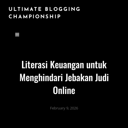
ULTIMATE BLOGGING
CHAMPIONSHIP
Literasi Keuangan untuk
Menghindari Jebakan Judi
Online
February 9, 2026