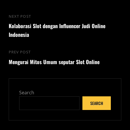
Post
NEXT POST
Next
navigation
Kolaborasi Slot dengan Influencer Judi Online
Post
Indonesia
PREV POST
Previous
Mengurai Mitos Umum seputar Slot Online
Post
Search
SEARCH