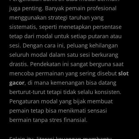
juga penting. Banyak pemain profesional
menggunakan strategi taruhan yang
sistematis, seperti menetapkan persentase
tetap dari modal untuk setiap putaran atau
sesi. Dengan cara ini, peluang kehilangan
seluruh modal dalam satu sesi berkurang
drastis. Pendekatan ini sangat berguna saat
mencoba permainan yang sering disebut
slot
gacor
, di mana kemenangan bisa datang
berturut-turut tetapi tidak selalu konsisten.
Pengaturan modal yang bijak membuat
pemain tetap bisa menikmati sensasi
bermain tanpa stres finansial.
Selain itu, literasi keuangan membantu