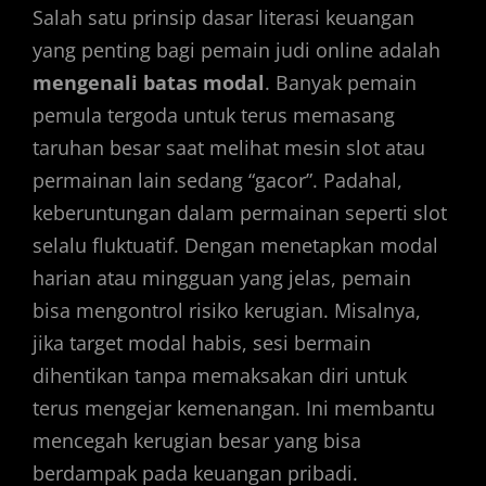
Salah satu prinsip dasar literasi keuangan
yang penting bagi pemain judi online adalah
mengenali batas modal
. Banyak pemain
pemula tergoda untuk terus memasang
taruhan besar saat melihat mesin slot atau
permainan lain sedang “gacor”. Padahal,
keberuntungan dalam permainan seperti slot
selalu fluktuatif. Dengan menetapkan modal
harian atau mingguan yang jelas, pemain
bisa mengontrol risiko kerugian. Misalnya,
jika target modal habis, sesi bermain
dihentikan tanpa memaksakan diri untuk
terus mengejar kemenangan. Ini membantu
mencegah kerugian besar yang bisa
berdampak pada keuangan pribadi.