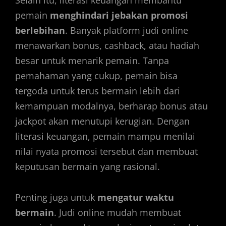
pemain
menghindari jebakan promosi
berlebihan
. Banyak platform judi online
menawarkan bonus, cashback, atau hadiah
besar untuk menarik pemain. Tanpa
pemahaman yang cukup, pemain bisa
tergoda untuk terus bermain lebih dari
kemampuan modalnya, berharap bonus atau
jackpot akan menutupi kerugian. Dengan
literasi keuangan, pemain mampu menilai
nilai nyata promosi tersebut dan membuat
keputusan bermain yang rasional.
Penting juga untuk
mengatur waktu
bermain
. Judi online mudah membuat