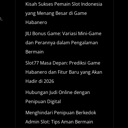
Kisah Sukses Pemain Slot Indonesia
yang Menang Besar di Game
h,
Habanero
JILI Bonus Game: Variasi Mini-Game
dan Perannya dalam Pengalaman
Bermain
Slot77 Masa Depan: Prediksi Game
Habanero dan Fitur Baru yang Akan
Hadir di 2026
Hubungan Judi Online dengan
Penipuan Digital
Menghindari Penipuan Berkedok
Admin Slot: Tips Aman Bermain