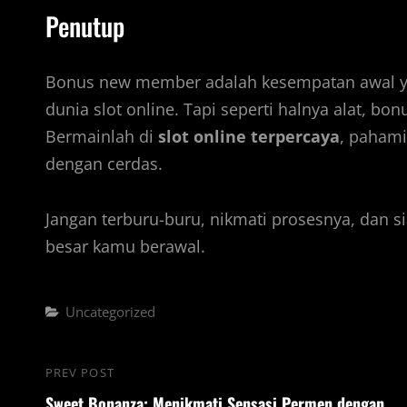
Penutup
Bonus new member adalah kesempatan awal y
dunia slot online. Tapi seperti halnya alat, bo
Bermainlah di
slot online terpercaya
, pahami
dengan cerdas.
Jangan terburu-buru, nikmati prosesnya, dan 
besar kamu berawal.
Categories
Uncategorized
Post
PREV POST
Previous
navigation
Sweet Bonanza: Menikmati Sensasi Permen dengan
Post