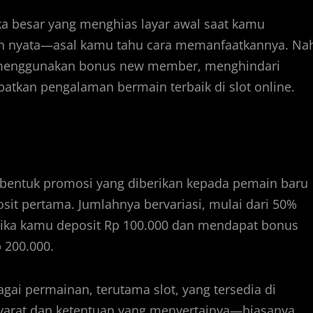
 besar yang menghias layar awal saat kamu
gan nyata—asal kamu tahu cara memanfaatkannya. Na
as menggunakan bonus new member, menghindari
kan pengalaman bermain terbaik di slot online.
bentuk promosi yang diberikan kepada pemain baru
it pertama. Jumlahnya bervariasi, mulai dari 50%
, jika kamu deposit Rp 100.000 dan mendapat bonus
 200.000.
ai permainan, terutama slot, yang tersedia di
yarat dan ketentuan yang menyertainya—biasanya