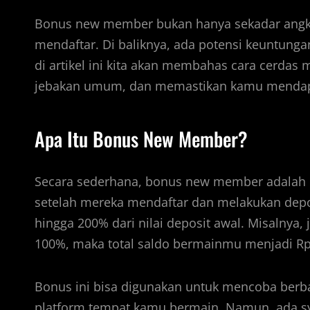
Bonus new member bukan hanya sekadar angka
mendaftar. Di baliknya, ada potensi keuntun
di artikel ini kita akan membahas cara cerd
jebakan umum, dan memastikan kamu mendapat
Apa Itu Bonus New Member?
Secara sederhana, bonus new member adalah 
setelah mereka mendaftar dan melakukan depos
hingga 200% dari nilai deposit awal. Misalnya
100%, maka total saldo bermainmu menjadi Rp
Bonus ini bisa digunakan untuk mencoba berbag
platform tempat kamu bermain. Namun, ada s