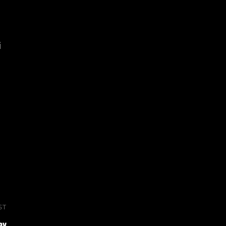
i
n
ST
Next
ay
Post