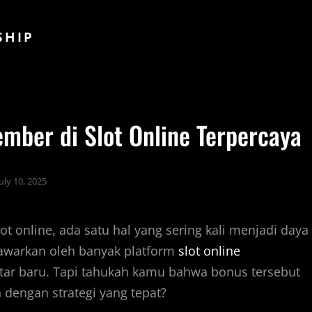
SHIP
ber di Slot Online Terpercaya
July 10, 2025
t online, ada satu hal yang sering kali menjadi daya
tawarkan oleh banyak platform
slot online
tar baru. Tapi tahukah kamu bahwa bonus tersebut
 dengan strategi yang tepat?