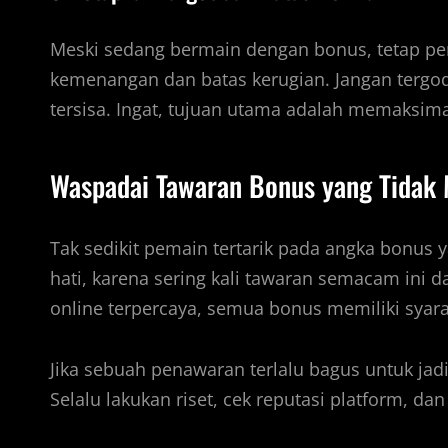
Meski sedang bermain dengan bonus, tetap pen
kemenangan dan batas kerugian. Jangan tergo
tersisa. Ingat, tujuan utama adalah memaksi
Waspadai Tawaran Bonus yang Tidak 
Tak sedikit pemain tertarik pada angka bonus y
hati, karena sering kali tawaran semacam ini da
online terpercaya, semua bonus memiliki syar
Jika sebuah penawaran terlalu bagus untuk j
Selalu lakukan riset, cek reputasi platform, d