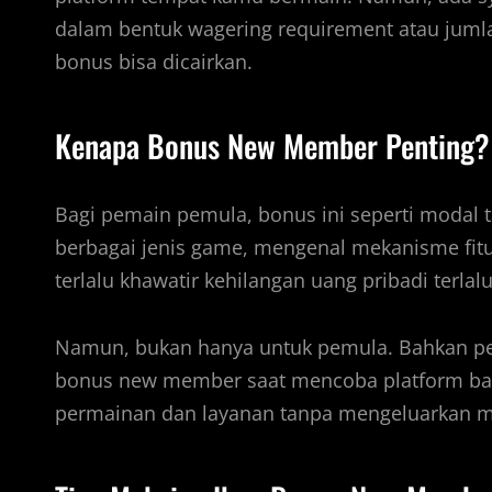
dalam bentuk wagering requirement atau jumla
bonus bisa dicairkan.
Kenapa Bonus New Member Penting?
Bagi pemain pemula, bonus ini seperti modal
berbagai jenis game, mengenal mekanisme fitur-
terlalu khawatir kehilangan uang pribadi terlalu
Namun, bukan hanya untuk pemula. Bahkan p
bonus new member saat mencoba platform baru.
permainan dan layanan tanpa mengeluarkan mo