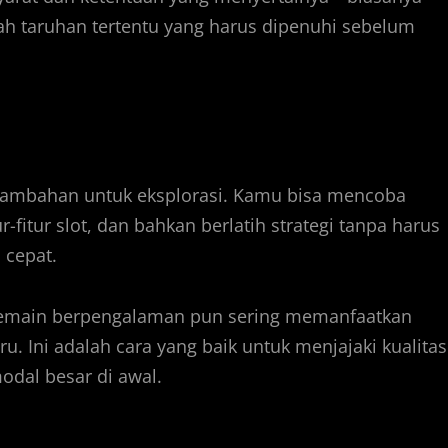
h taruhan tertentu yang harus dipenuhi sebelum
 tambahan untuk eksplorasi. Kamu bisa mencoba
fitur slot, dan bahkan berlatih strategi tanpa harus
 cepat.
emain berpengalaman pun sering memanfaatkan
 Ini adalah cara yang baik untuk menjajaki kualitas
dal besar di awal.