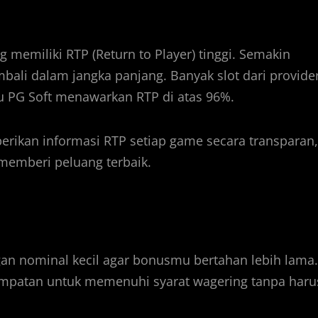
emiliki RTP (Return to Player) tinggi. Semakin
ali dalam jangka panjang. Banyak slot dari provide
au PG Soft menawarkan RTP di atas 96%.
erikan informasi RTP setiap game secara transparan,
memberi peluang terbaik.
gan nominal kecil agar bonusmu bertahan lebih lama.
empatan untuk memenuhi syarat wagering tanpa haru