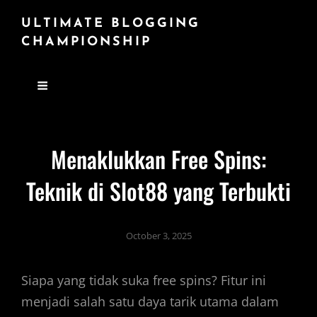
ULTIMATE BLOGGING
CHAMPIONSHIP
Menaklukkan Free Spins:
Teknik di Slot88 yang Terbukti
October 3, 2025
Siapa yang tidak suka free spins? Fitur ini
menjadi salah satu daya tarik utama dalam