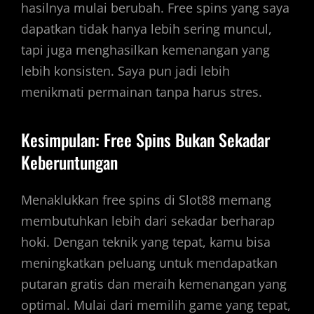
hasilnya mulai berubah. Free spins yang saya
dapatkan tidak hanya lebih sering muncul,
tapi juga menghasilkan kemenangan yang
lebih konsisten. Saya pun jadi lebih
menikmati permainan tanpa harus stres.
Kesimpulan: Free Spins Bukan Sekadar
Keberuntungan
Menaklukkan free spins di Slot88 memang
membutuhkan lebih dari sekadar berharap
hoki. Dengan teknik yang tepat, kamu bisa
meningkatkan peluang untuk mendapatkan
putaran gratis dan meraih kemenangan yang
optimal. Mulai dari memilih game yang tepat,