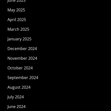
June 2025
May 2025
April 2025
March 2025
January 2025
December 2024
November 2024
October 2024
September 2024
August 2024
July 2024
June 2024