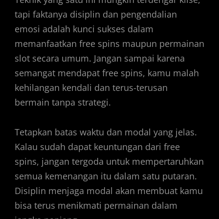
tapi faktanya disiplin dan pengendalian
emosi adalah kunci sukses dalam
memanfaatkan free spins maupun permainan
slot secara umum. Jangan sampai karena
semangat mendapat free spins, kamu malah
kehilangan kendali dan terus-terusan
bermain tanpa strategi.
Tetapkan batas waktu dan modal yang jelas.
Kalau sudah dapat keuntungan dari free
spins, jangan tergoda untuk mempertaruhkan
semua kemenangan itu dalam satu putaran.
Disiplin menjaga modal akan membuat kamu
bisa terus menikmati permainan dalam