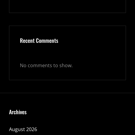
Recent Comments
No comments to show.
Archives
August 2026