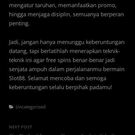
mengatur taruhan, memanfaatkan promo,
hingga menjaga disiplin, semuanya berperan
penting.
Jadi, jangan hanya menunggu keberuntungan
datang, tapi berlatihlah menerapkan teknik-
teknik ini agar free spins benar-benar jadi
senjata ampuh dalam perjalananmu bermain
Slot88. Selamat mencoba dan semoga
keberuntungan selalu berpihak padamu!
Categories
Uncategorized
Post
NEXT POST
Next