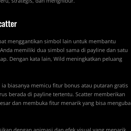
ru, strategis, dan menghibur.
atter
pat menggantikan simbol lain untuk membantu
Anda memiliki dua simbol sama di payline dan satu
kap. Dengan kata lain, Wild meningkatkan peluang
 ia biasanya memicu fitur bonus atau putaran gratis
rus berada di payline tertentu. Scatter memberikan
esar dan membuka fitur menarik yang bisa mengub
asikan dengan animasi dan efek visual yang menarik,