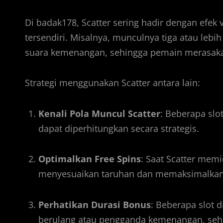
Di badak178, Scatter sering hadir dengan efe
tersendiri. Misalnya, munculnya tiga atau lebih
suara kemenangan, sehingga pemain merasaka
Strategi menggunakan Scatter antara lain:
Kenali Pola Muncul Scatter
: Beberapa slo
dapat diperhitungkan secara strategis.
Optimalkan Free Spins
: Saat Scatter mem
menyesuaikan taruhan dan memaksimalkan
Perhatikan Durasi Bonus
: Beberapa slot
berulang atau pengganda kemenangan, seh