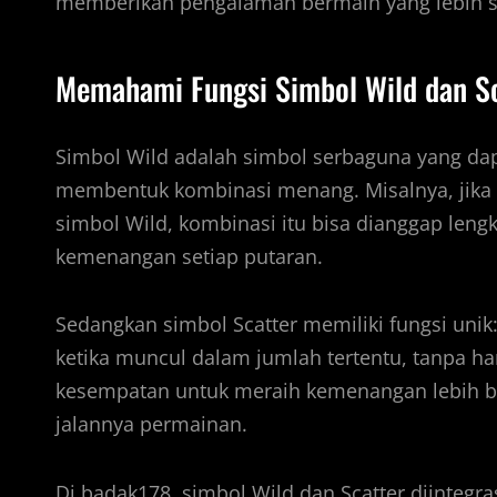
memberikan pengalaman bermain yang lebih se
Memahami Fungsi Simbol Wild dan Sc
Simbol Wild adalah simbol serbaguna yang da
membentuk kombinasi menang. Misalnya, jika 
simbol Wild, kombinasi itu bisa dianggap leng
kemenangan setiap putaran.
Sedangkan simbol Scatter memiliki fungsi unik:
ketika muncul dalam jumlah tertentu, tanpa ha
kesempatan untuk meraih kemenangan lebih b
jalannya permainan.
Di badak178, simbol Wild dan Scatter diintegr