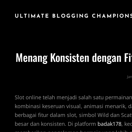
ULTIMATE BLOGGING CHAMPION
Menang Konsisten dengan Fi
Ja
Slot online telah menjadi salah satu permainan
kombinasi keseruan visual, animasi menarik, 
berbagai fitur dalam slot, simbol Wild dan Sc
besar dan konsisten. Di platform
badak178
, ke