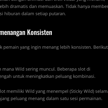
a lebih dramatis dan memuaskan. Tidak hanya member
i hiburan dalam setiap putaran.
emenangan Konsisten
k pemain yang ingin menang lebih konsisten. Berikut
an mana Wild sering muncul. Beberapa slot di
engah untuk meningkatkan peluang kombinasi.
slot memiliki Wild yang menempel (Sticky Wild) selam
njang peluang menang dalam satu sesi permainan.