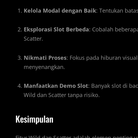
Kelola Modal dengan Baik
: Tentukan bata
Eksplorasi Slot Berbeda
: Cobalah beberap
Scatter.
Nikmati Proses
: Fokus pada hiburan visual
menyenangkan.
Manfaatkan Demo Slot
: Banyak slot di 
Wild dan Scatter tanpa risiko.
Kesimpulan
Fitur Wild dan Scatter adalah elemen penting 