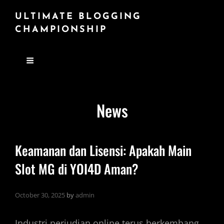
ULTIMATE BLOGGING
CHAMPIONSHIP
News
Keamanan dan Lisensi: Apakah Main
Slot MG di YOI4D Aman?
October 30, 2025
by
admin
Industri perjudian online terus berkembang