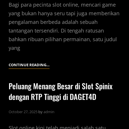
Bagi para pecinta slot online, mencari game
yang bukan hanya seru tapi juga memberikan
pengalaman berbeda adalah sebuah
tantangan tersendiri. Di tengah ratusan
bahkan ribuan pilihan permainan, satu judul
yang
RASAKAN
CONTINUE READING…
PETUALANGAN
URBAN
Peluang Menang Besar di Slot Spinix
DI
dengan RTP Tinggi di DAGET4D
SLOT
LE
BANDIT
October 27, 2025
by
admin
DAN
MENANGKAN
Slot online kini telah menjadi salah satu