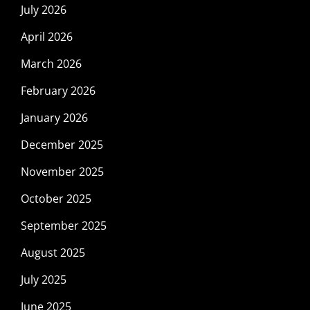
July 2026
April 2026
March 2026
February 2026
January 2026
December 2025
November 2025
October 2025
September 2025
August 2025
July 2025
June 2025