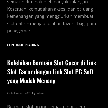
semakin diminati oleh banyak kalangan.
DAGET4D
Keseruan, kemudahan akses, dan peluang
kemenangan yang menggiurkan membuat
slot online menjadi pilihan favorit bagi para
penggemar
MAIN
CONTINUE READING…
SLOT
ONLINE
Kelebihan Bermain Slot Gacor di Link
DENGAN
Slot Gacor dengan Link Slot PG Soft
AKSES
STABIL
yang Mudah Menang
DI
DAGET4D
October 26, 2025
by
admin
Bermain slot online semakin populer di