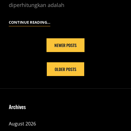
diperhitungkan adalah
MENGULIK
CONTINUE READING…
GAME
TERBARU
Posts
HACKSAW:
NEWER POSTS
navigation
POTENSI
MAXWIN
X5000!
OLDER POSTS
Archives
August 2026