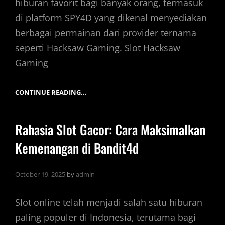
hiburan favorit bagi banyak orang, termasuk
SLOT
di platform SPY4D yang dikenal menyediakan
PG
berbagai permainan dari provider ternama
SOFT
seperti Hacksaw Gaming. Slot Hacksaw
YANG
MUDAH
Gaming
MENANG
CARA
CONTINUE READING…
MENANG
TERUS
Rahasia Slot Gacor: Cara Maksimalkan
DI
Kemenangan di Bandit4d
SPY4D
DENGAN
SLOT
October 19, 2025
by
admin
GACOR
HACKSAW
Slot online telah menjadi salah satu hiburan
GAMING
paling populer di Indonesia, terutama bagi