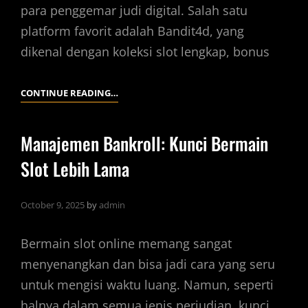
para penggemar judi digital. Salah satu
platform favorit adalah Bandit4d, yang
dikenal dengan koleksi slot lengkap, bonus
RAHASIA
CONTINUE READING…
SLOT
GACOR:
Manajemen Bankroll: Kunci Bermain
CARA
Slot Lebih Lama
MAKSIMALKAN
KEMENANGAN
DI
October 9, 2025
by
admin
BANDIT4D
Bermain slot online memang sangat
menyenangkan dan bisa jadi cara yang seru
untuk mengisi waktu luang. Namun, seperti
halnya dalam semua jenis perjudian, kunci