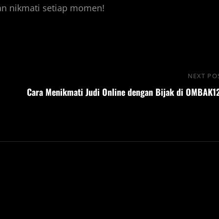
an nikmati setiap momen!
NEXT PO
Cara Menikmati Judi Online dengan Bijak di OMBAK1