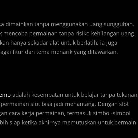
bisa dimainkan tanpa menggunakan uang sungguhan.
 mencoba permainan tanpa risiko kehilangan uang.
n hanya sekadar alat untuk berlatih; ia juga
gai fitur dan tema menarik yang ditawarkan.
demo
adalah kesempatan untuk belajar tanpa tekanan
ermainan slot bisa jadi menantang. Dengan slot
gan cara kerja permainan, termasuk simbol-simbol
ebih siap ketika akhirnya memutuskan untuk bermain