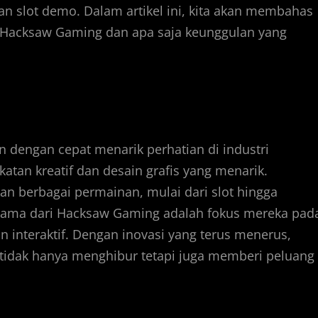
n slot demo. Dalam artikel ini, kita akan membahas
Hacksaw Gaming dan apa saja keunggulan yang
 dengan cepat menarik perhatian di industri
atan kreatif dan desain grafis yang menarik.
n berbagai permainan, mulai dari slot hingga
 utama dari Hacksaw Gaming adalah fokus mereka pad
nteraktif. Dengan inovasi yang terus menerus,
tidak hanya menghibur tetapi juga memberi peluang