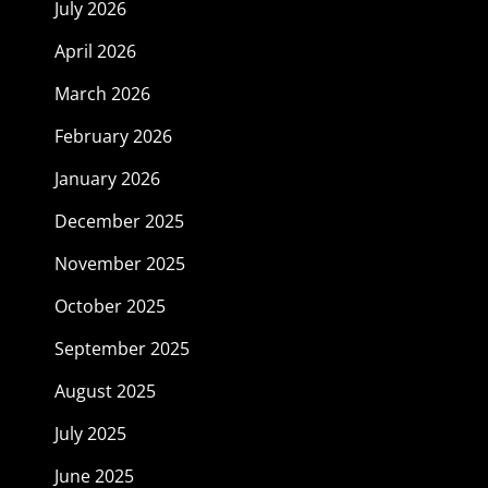
July 2026
April 2026
March 2026
February 2026
January 2026
December 2025
November 2025
October 2025
September 2025
August 2025
July 2025
June 2025