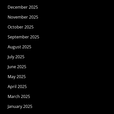
December 2025
November 2025
October 2025
September 2025
August 2025
July 2025
June 2025
May 2025
April 2025
March 2025
January 2025