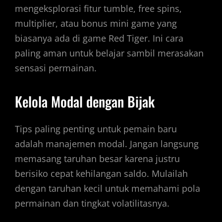
mengeksplorasi fitur tumble, free spins,
multiplier, atau bonus mini game yang
biasanya ada di game Red Tiger. Ini cara
paling aman untuk belajar sambil merasakan
sensasi permainan.
Kelola Modal dengan Bijak
Tips paling penting untuk pemain baru
adalah manajemen modal. Jangan langsung
memasang taruhan besar karena justru
berisiko cepat kehilangan saldo. Mulailah
dengan taruhan kecil untuk memahami pola
permainan dan tingkat volatilitasnya.