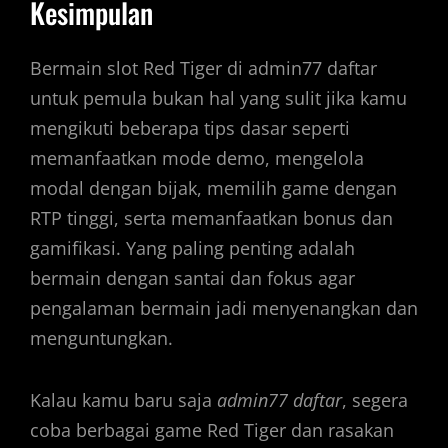
Kesimpulan
Bermain slot Red Tiger di admin77 daftar
untuk pemula bukan hal yang sulit jika kamu
mengikuti beberapa tips dasar seperti
memanfaatkan mode demo, mengelola
modal dengan bijak, memilih game dengan
RTP tinggi, serta memanfaatkan bonus dan
gamifikasi. Yang paling penting adalah
bermain dengan santai dan fokus agar
pengalaman bermain jadi menyenangkan dan
menguntungkan.
Kalau kamu baru saja
admin77 daftar
, segera
coba berbagai game Red Tiger dan rasakan