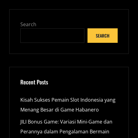
Search
SEARCH
Recent Posts
Kisah Sukses Pemain Slot Indonesia yang
Menang Besar di Game Habanero
JILI Bonus Game: Variasi Mini-Game dan
Perannya dalam Pengalaman Bermain