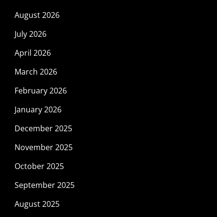
August 2026
July 2026
April 2026
March 2026
February 2026
January 2026
December 2025
November 2025
October 2025
September 2025
August 2025