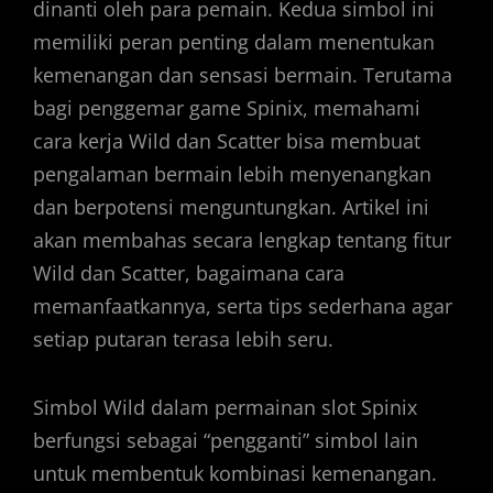
dinanti oleh para pemain. Kedua simbol ini
memiliki peran penting dalam menentukan
kemenangan dan sensasi bermain. Terutama
bagi penggemar game Spinix, memahami
cara kerja Wild dan Scatter bisa membuat
pengalaman bermain lebih menyenangkan
dan berpotensi menguntungkan. Artikel ini
akan membahas secara lengkap tentang fitur
Wild dan Scatter, bagaimana cara
memanfaatkannya, serta tips sederhana agar
setiap putaran terasa lebih seru.
Simbol Wild dalam permainan slot Spinix
berfungsi sebagai “pengganti” simbol lain
untuk membentuk kombinasi kemenangan.