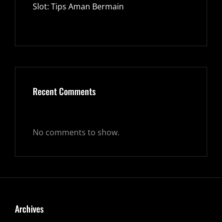
Slot: Tips Aman Bermain
Recent Comments
No comments to show.
Archives