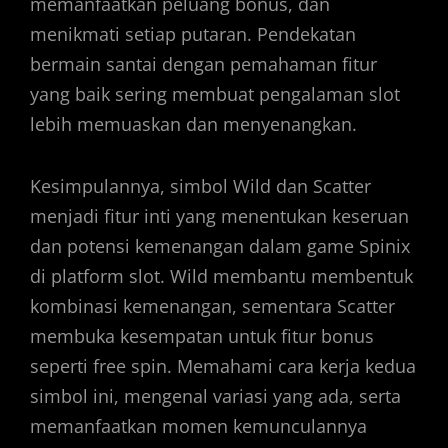
memanfaatkan peluang bonus, dan
menikmati setiap putaran. Pendekatan
bermain santai dengan pemahaman fitur
yang baik sering membuat pengalaman slot
lebih memuaskan dan menyenangkan.
Kesimpulannya, simbol Wild dan Scatter
menjadi fitur inti yang menentukan keseruan
dan potensi kemenangan dalam game Spinix
di platform slot. Wild membantu membentuk
kombinasi kemenangan, sementara Scatter
membuka kesempatan untuk fitur bonus
seperti free spin. Memahami cara kerja kedua
simbol ini, mengenal variasi yang ada, serta
memanfaatkan momen kemunculannya