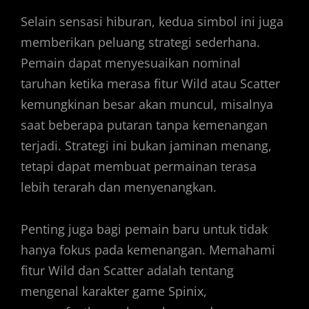
Selain sensasi hiburan, kedua simbol ini juga
memberikan peluang strategi sederhana.
Pemain dapat menyesuaikan nominal
taruhan ketika merasa fitur Wild atau Scatter
kemungkinan besar akan muncul, misalnya
saat beberapa putaran tanpa kemenangan
terjadi. Strategi ini bukan jaminan menang,
tetapi dapat membuat permainan terasa
lebih terarah dan menyenangkan.
Penting juga bagi pemain baru untuk tidak
hanya fokus pada kemenangan. Memahami
fitur Wild dan Scatter adalah tentang
mengenal karakter game Spinix,