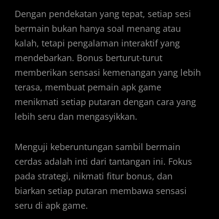
Dengan pendekatan yang tepat, setiap sesi
bermain bukan hanya soal menang atau
kalah, tetapi pengalaman interaktif yang
mendebarkan. Bonus berturut-turut
memberikan sensasi kemenangan yang lebih
terasa, membuat pemain apk game
menikmati setiap putaran dengan cara yang
lebih seru dan mengasyikkan.
Menguji keberuntungan sambil bermain
cerdas adalah inti dari tantangan ini. Fokus
pada strategi, nikmati fitur bonus, dan
biarkan setiap putaran membawa sensasi
seru di apk game.