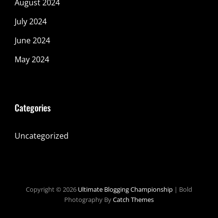
August 2024
July 2024
June 2024
May 2024
Categories
Uncategorized
Copyright © 2026
Ultimate Blogging Championship
|
Bold
Photography By
Catch Themes