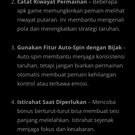
Catat Riwayat Permainan
– Beberapa
apk game memungkinkan pemain melihat
riwayat putaran. Ini membantu mengenali
pola dan meningkatkan strategi taruhan.
Gunakan Fitur Auto-Spin dengan Bijak
–
Auto-spin membantu menjaga konsistensi
taruhan, tetapi jangan biarkan permainan
otomatis membuat pemain kehilangan
kontrol atau terbawa emosi.
Istirahat Saat Diperlukan
– Mencoba
bonus berturut-turut bisa membuat sesi
panjang melelahkan. Istirahat sejenak
menjaga fokus dan kesabaran.