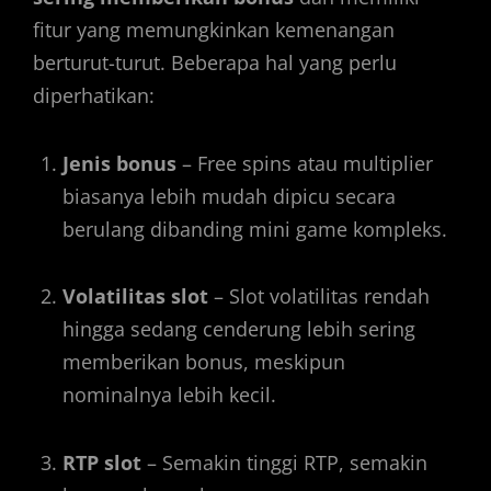
fitur yang memungkinkan kemenangan
berturut-turut. Beberapa hal yang perlu
diperhatikan:
Jenis bonus
– Free spins atau multiplier
biasanya lebih mudah dipicu secara
berulang dibanding mini game kompleks.
Volatilitas slot
– Slot volatilitas rendah
hingga sedang cenderung lebih sering
memberikan bonus, meskipun
nominalnya lebih kecil.
RTP slot
– Semakin tinggi RTP, semakin