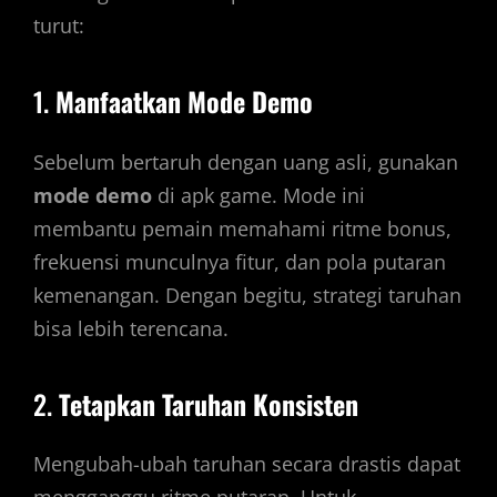
turut:
1.
Manfaatkan Mode Demo
Sebelum bertaruh dengan uang asli, gunakan
mode demo
di apk game. Mode ini
membantu pemain memahami ritme bonus,
frekuensi munculnya fitur, dan pola putaran
kemenangan. Dengan begitu, strategi taruhan
bisa lebih terencana.
2.
Tetapkan Taruhan Konsisten
Mengubah-ubah taruhan secara drastis dapat