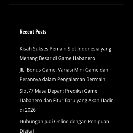
Recent Posts
Kisah Sukses Pemain Slot Indonesia yang
Menang Besar di Game Habanero
JILI Bonus Game: Variasi Mini-Game dan
Perannya dalam Pengalaman Bermain
Slot77 Masa Depan: Prediksi Game
Habanero dan Fitur Baru yang Akan Hadir
di 2026
Hubungan Judi Online dengan Penipuan
Digital