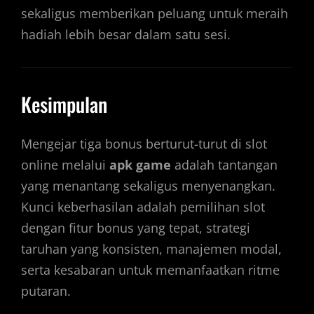
sekaligus memberikan peluang untuk meraih
hadiah lebih besar dalam satu sesi.
Kesimpulan
Mengejar tiga bonus berturut-turut di slot
online melalui
apk game
adalah tantangan
yang menantang sekaligus menyenangkan.
Kunci keberhasilan adalah pemilihan slot
dengan fitur bonus yang tepat, strategi
taruhan yang konsisten, manajemen modal,
serta kesabaran untuk memanfaatkan ritme
putaran.