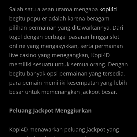
Salah satu alasan utama mengapa
kopi4d
begitu populer adalah karena beragam
pilihan permainan yang ditawarkannya. Dari
togel dengan berbagai pasaran hingga slot
online yang mengasyikkan, serta permainan
live casino yang menegangkan, Kopi4D
memiliki sesuatu untuk semua orang. Dengan
begitu banyak opsi permainan yang tersedia,
para pemain memiliki kesempatan yang lebih
besar untuk memenangkan jackpot besar.
Peluang Jackpot Menggiurkan
Kopi4D menawarkan peluang jackpot yang