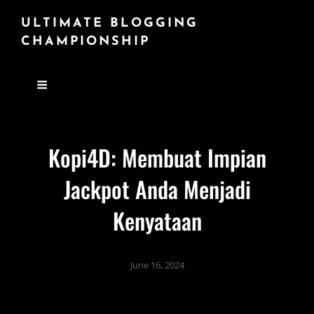
ULTIMATE BLOGGING
CHAMPIONSHIP
Kopi4D: Membuat Impian
Jackpot Anda Menjadi
Kenyataan
June 16, 2024