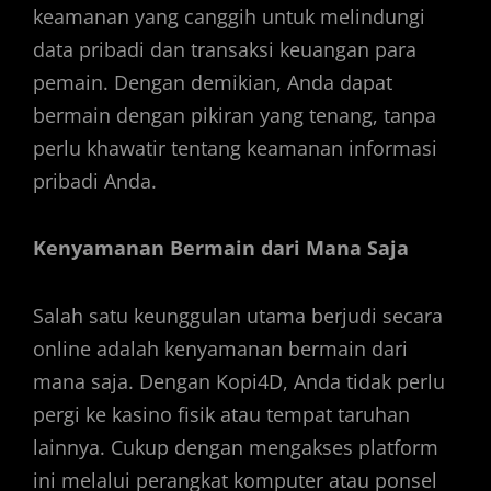
keamanan yang canggih untuk melindungi
data pribadi dan transaksi keuangan para
pemain. Dengan demikian, Anda dapat
bermain dengan pikiran yang tenang, tanpa
perlu khawatir tentang keamanan informasi
pribadi Anda.
Kenyamanan Bermain dari Mana Saja
Salah satu keunggulan utama berjudi secara
online adalah kenyamanan bermain dari
mana saja. Dengan Kopi4D, Anda tidak perlu
pergi ke kasino fisik atau tempat taruhan
lainnya. Cukup dengan mengakses platform
ini melalui perangkat komputer atau ponsel