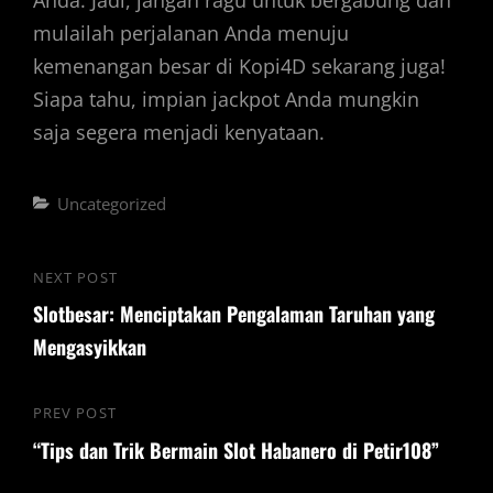
mulailah perjalanan Anda menuju
kemenangan besar di Kopi4D sekarang juga!
Siapa tahu, impian jackpot Anda mungkin
saja segera menjadi kenyataan.
Categories
Uncategorized
Post
NEXT POST
Next
navigation
Slotbesar: Menciptakan Pengalaman Taruhan yang
Post
Mengasyikkan
PREV POST
Previous
“Tips dan Trik Bermain Slot Habanero di Petir108”
Post