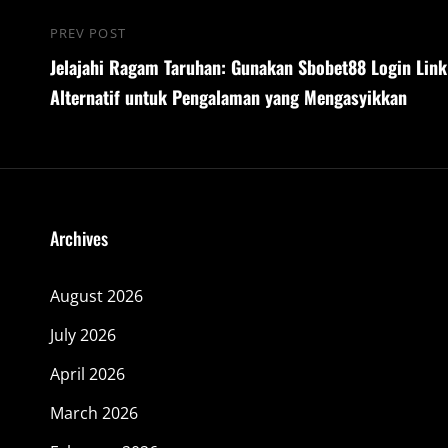
Post
PREV POST
Previous
navigation
Jelajahi Ragam Taruhan: Gunakan Sbobet88 Login Link
Post
Alternatif untuk Pengalaman yang Mengasyikkan
Archives
August 2026
July 2026
April 2026
March 2026