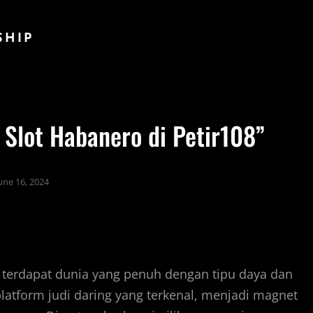
SHIP
 Slot Habanero di Petir108”
une 16, 2024
e, terdapat dunia yang penuh dengan tipu daya dan
platform judi daring yang terkenal, menjadi magnet