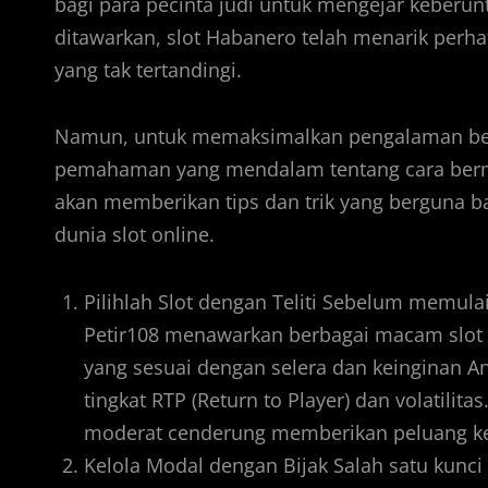
bagi para pecinta judi untuk mengejar keberun
ditawarkan, slot Habanero telah menarik perha
yang tak tertandingi.
Namun, untuk memaksimalkan pengalaman ber
pemahaman yang mendalam tentang cara bermain 
akan memberikan tips dan trik yang berguna b
dunia slot online.
Pilihlah Slot dengan Teliti Sebelum memula
Petir108 menawarkan berbagai macam slot 
yang sesuai dengan selera dan keinginan A
tingkat RTP (Return to Player) dan volatilita
moderat cenderung memberikan peluang ke
Kelola Modal dengan Bijak Salah satu kun