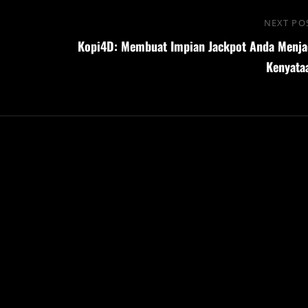
NEXT PO
Kopi4D: Membuat Impian Jackpot Anda Menja
Kenyata