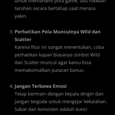
untuk memahami pola game, lalu naikkan
taruhan secara bertahap saat merasa
yakin.
Perhatikan Pola Munculnya Wild dan
Scatter
Karena fitur ini sangat menentukan, coba
perhatikan kapan biasanya simbol Wild
dan Scatter muncul agar kamu bisa
memaksimalkan putaran bonus.
Jangan Terbawa Emosi
Tetap bermain dengan kepala dingin dan
jangan tergoda untuk mengejar kekalahan.
Sabar dan konsisten adalah kunci