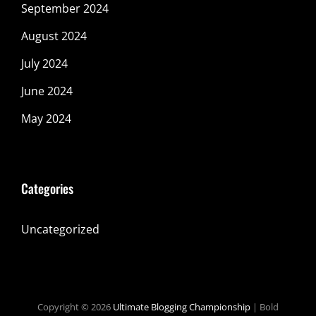
September 2024
August 2024
July 2024
June 2024
May 2024
Categories
Uncategorized
Copyright © 2026
Ultimate Blogging Championship
|
Bold