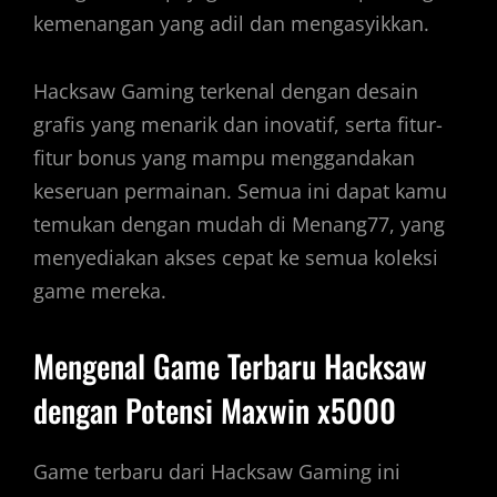
kemenangan yang adil dan mengasyikkan.
Hacksaw Gaming terkenal dengan desain
grafis yang menarik dan inovatif, serta fitur-
fitur bonus yang mampu menggandakan
keseruan permainan. Semua ini dapat kamu
temukan dengan mudah di Menang77, yang
menyediakan akses cepat ke semua koleksi
game mereka.
Mengenal Game Terbaru Hacksaw
dengan Potensi Maxwin x5000
Game terbaru dari Hacksaw Gaming ini