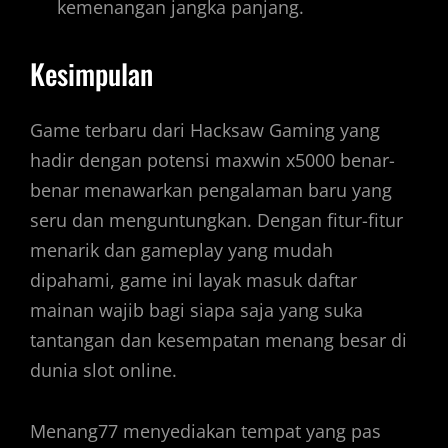
kemenangan jangka panjang.
Kesimpulan
Game terbaru dari Hacksaw Gaming yang
hadir dengan potensi maxwin x5000 benar-
benar menawarkan pengalaman baru yang
seru dan menguntungkan. Dengan fitur-fitur
menarik dan gameplay yang mudah
dipahami, game ini layak masuk daftar
mainan wajib bagi siapa saja yang suka
tantangan dan kesempatan menang besar di
dunia slot online.
Menang77 menyediakan tempat yang pas