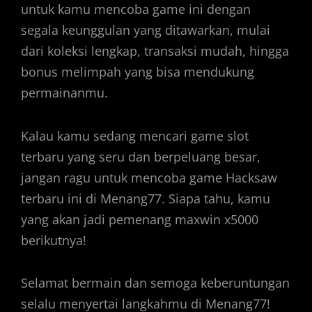
untuk kamu mencoba game ini dengan
segala keunggulan yang ditawarkan, mulai
dari koleksi lengkap, transaksi mudah, hingga
bonus melimpah yang bisa mendukung
permainanmu.
Kalau kamu sedang mencari game slot
terbaru yang seru dan berpeluang besar,
jangan ragu untuk mencoba game Hacksaw
terbaru ini di Menang77. Siapa tahu, kamu
yang akan jadi pemenang maxwin x5000
berikutnya!
Selamat bermain dan semoga keberuntungan
selalu menyertai langkahmu di Menang77!