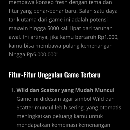
membawa konsep fresh dengan tema dan
fitur yang benar-benar baru. Salah satu daya
tarik utama dari game ini adalah potensi
maxwin hingga 5000 kali lipat dari taruhan
awal. Ini artinya, jika kamu bertaruh Rp1.000,
kamu bisa membawa pulang kemenangan
hingga Rp5.000.000!
Fitur-Fitur Unggulan Game Terbaru
Wild dan Scatter yang Mudah Muncul
Game ini didesain agar simbol Wild dan
Scatter muncul lebih sering, yang otomatis
meningkatkan peluang kamu untuk
mendapatkan kombinasi kemenangan