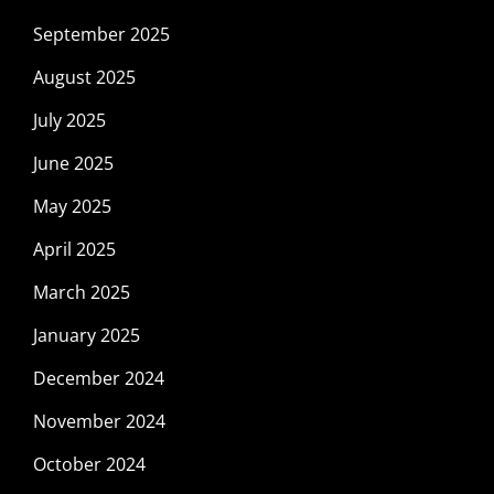
September 2025
August 2025
July 2025
June 2025
May 2025
April 2025
March 2025
January 2025
December 2024
November 2024
October 2024