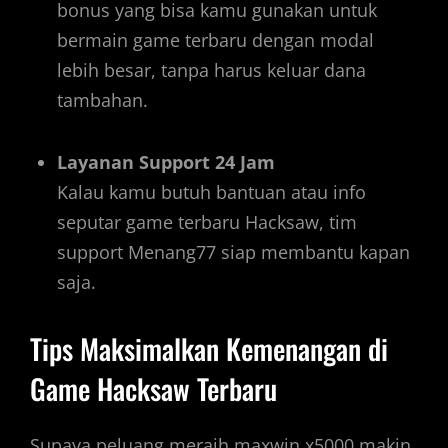
bonus yang bisa kamu gunakan untuk
bermain game terbaru dengan modal
lebih besar, tanpa harus keluar dana
tambahan.
Layanan Support 24 Jam
Kalau kamu butuh bantuan atau info
seputar game terbaru Hacksaw, tim
support Menang77 siap membantu kapan
saja.
Tips Maksimalkan Kemenangan di
Game Hacksaw Terbaru
Supaya peluang meraih maxwin x5000 makin