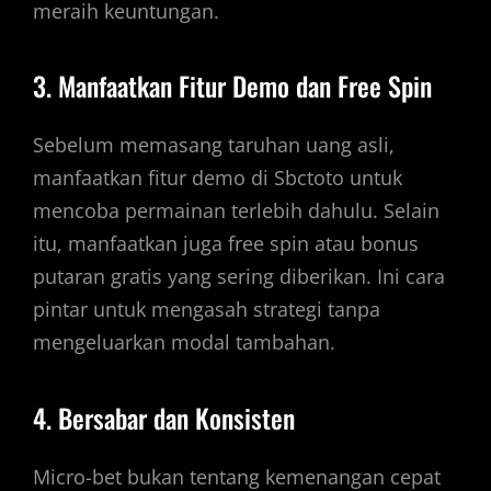
meraih keuntungan.
3. Manfaatkan Fitur Demo dan Free Spin
Sebelum memasang taruhan uang asli,
manfaatkan fitur demo di Sbctoto untuk
mencoba permainan terlebih dahulu. Selain
itu, manfaatkan juga free spin atau bonus
putaran gratis yang sering diberikan. Ini cara
pintar untuk mengasah strategi tanpa
mengeluarkan modal tambahan.
4. Bersabar dan Konsisten
Micro-bet bukan tentang kemenangan cepat