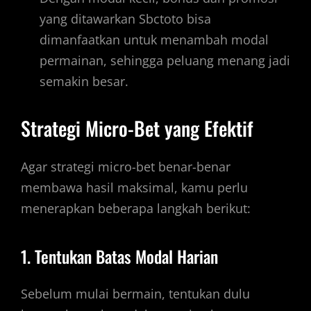
yang ditawarkan Sbctoto bisa
dimanfaatkan untuk menambah modal
permainan, sehingga peluang menang jadi
semakin besar.
Strategi Micro-Bet yang Efektif
Agar strategi micro-bet benar-benar
membawa hasil maksimal, kamu perlu
menerapkan beberapa langkah berikut:
1. Tentukan Batas Modal Harian
Sebelum mulai bermain, tentukan dulu