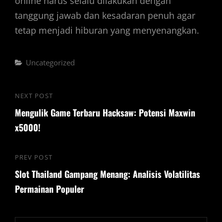
online harus selalu dilakukan dengan
tanggung jawab dan kesadaran penuh agar
tetap menjadi hiburan yang menyenangkan.
Categories
Uncategorized
Post
NEXT POST
Next
navigation
Mengulik Game Terbaru Hacksaw: Potensi Maxwin
Post
x5000!
PREV POST
Previous
Slot Thailand Gampang Menang: Analisis Volatilitas
Post
Permainan Populer