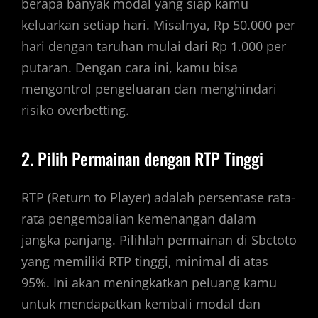
berapa banyak modal yang siap kamu
keluarkan setiap hari. Misalnya, Rp 50.000 per
hari dengan taruhan mulai dari Rp 1.000 per
putaran. Dengan cara ini, kamu bisa
mengontrol pengeluaran dan menghindari
risiko overbetting.
2. Pilih Permainan dengan RTP Tinggi
RTP (Return to Player) adalah persentase rata-
rata pengembalian kemenangan dalam
jangka panjang. Pilihlah permainan di Sbctoto
yang memiliki RTP tinggi, minimal di atas
95%. Ini akan meningkatkan peluang kamu
untuk mendapatkan kembali modal dan