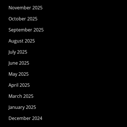
November 2025
October 2025
September 2025
August 2025
July 2025
June 2025
May 2025
April 2025
March 2025
January 2025
December 2024