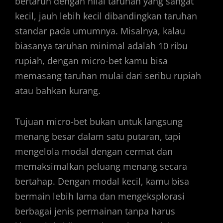
bertaruh dengan nilai taruhan yang sangat
kecil, jauh lebih kecil dibandingkan taruhan
standar pada umumnya. Misalnya, kalau
biasanya taruhan minimal adalah 10 ribu
rupiah, dengan micro-bet kamu bisa
memasang taruhan mulai dari seribu rupiah
atau bahkan kurang.
Tujuan micro-bet bukan untuk langsung
menang besar dalam satu putaran, tapi
mengelola modal dengan cermat dan
memaksimalkan peluang menang secara
bertahap. Dengan modal kecil, kamu bisa
bermain lebih lama dan mengeksplorasi
berbagai jenis permainan tanpa harus