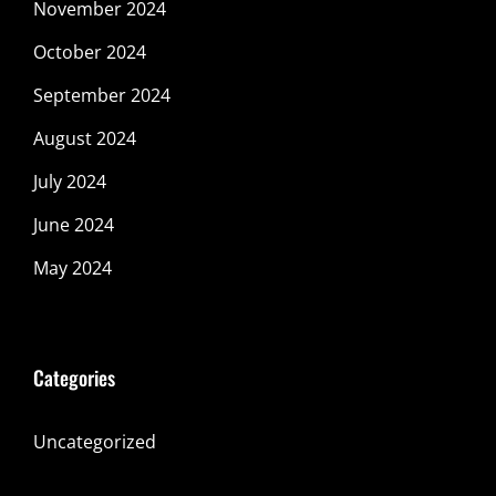
November 2024
October 2024
September 2024
August 2024
July 2024
June 2024
May 2024
Categories
Uncategorized