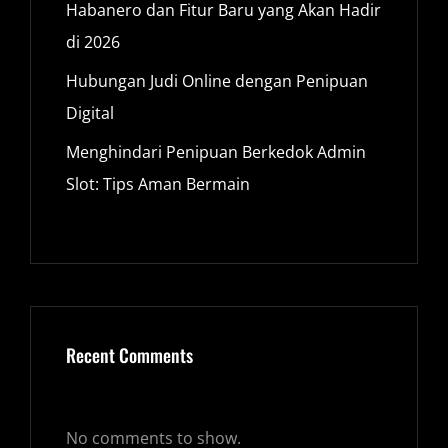
Habanero dan Fitur Baru yang Akan Hadir
di 2026
Hubungan Judi Online dengan Penipuan
Digital
Menghindari Penipuan Berkedok Admin
Slot: Tips Aman Bermain
Recent Comments
No comments to show.