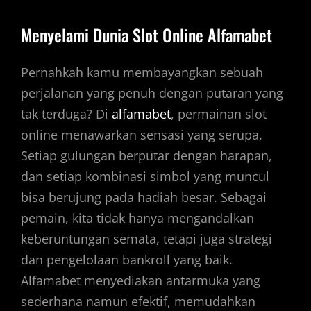
Menyelami Dunia Slot Online Alfamabet
Pernahkah kamu membayangkan sebuah
perjalanan yang penuh dengan putaran yang
tak terduga? Di
alfamabet
, permainan slot
online menawarkan sensasi yang serupa.
Setiap gulungan berputar dengan harapan,
dan setiap kombinasi simbol yang muncul
bisa berujung pada hadiah besar. Sebagai
pemain, kita tidak hanya mengandalkan
keberuntungan semata, tetapi juga strategi
dan pengelolaan bankroll yang baik.
Alfamabet menyediakan antarmuka yang
sederhana namun efektif, memudahkan