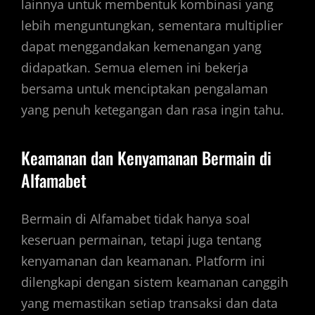
lainnya untuk membentuk kombinasi yang
lebih menguntungkan, sementara multiplier
dapat menggandakan kemenangan yang
didapatkan. Semua elemen ini bekerja
bersama untuk menciptakan pengalaman
yang penuh ketegangan dan rasa ingin tahu.
Keamanan dan Kenyamanan Bermain di
Alfamabet
Bermain di Alfamabet tidak hanya soal
keseruan permainan, tetapi juga tentang
kenyamanan dan keamanan. Platform ini
dilengkapi dengan sistem keamanan canggih
yang memastikan setiap transaksi dan data