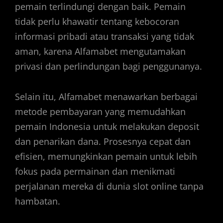
pemain terlindungi dengan baik. Pemain
tidak perlu khawatir tentang kebocoran
informasi pribadi atau transaksi yang tidak
aman, karena Alfamabet mengutamakan
privasi dan perlindungan bagi penggunanya.
Selain itu, Alfamabet menawarkan berbagai
metode pembayaran yang memudahkan
pemain Indonesia untuk melakukan deposit
dan penarikan dana. Prosesnya cepat dan
efisien, memungkinkan pemain untuk lebih
fokus pada permainan dan menikmati
perjalanan mereka di dunia slot online tanpa
hambatan.