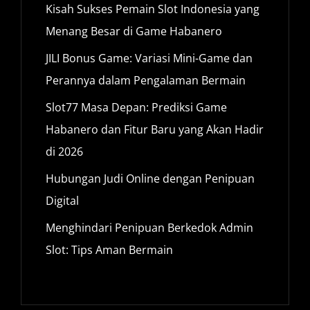
Kisah Sukses Pemain Slot Indonesia yang
Menang Besar di Game Habanero
JILI Bonus Game: Variasi Mini-Game dan
Perannya dalam Pengalaman Bermain
Slot77 Masa Depan: Prediksi Game
Habanero dan Fitur Baru yang Akan Hadir
di 2026
Hubungan Judi Online dengan Penipuan
Digital
Menghindari Penipuan Berkedok Admin
Slot: Tips Aman Bermain