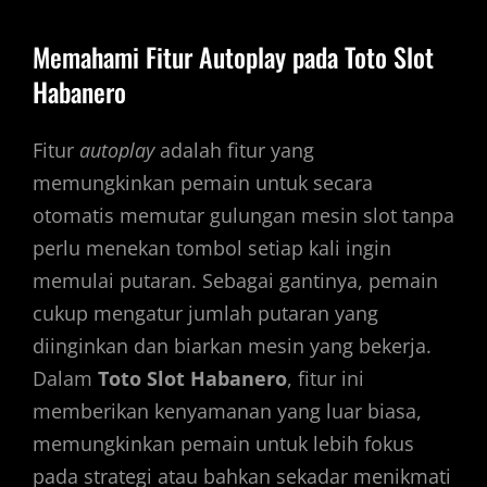
Memahami Fitur Autoplay pada Toto Slot
Habanero
Fitur
autoplay
adalah fitur yang
memungkinkan pemain untuk secara
otomatis memutar gulungan mesin slot tanpa
perlu menekan tombol setiap kali ingin
memulai putaran. Sebagai gantinya, pemain
cukup mengatur jumlah putaran yang
diinginkan dan biarkan mesin yang bekerja.
Dalam
Toto Slot Habanero
, fitur ini
memberikan kenyamanan yang luar biasa,
memungkinkan pemain untuk lebih fokus
pada strategi atau bahkan sekadar menikmati