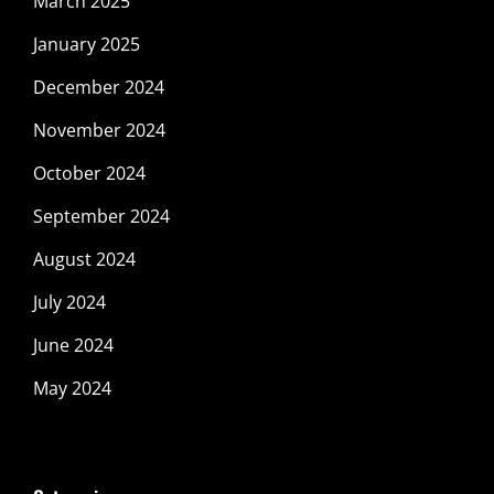
March 2025
January 2025
December 2024
November 2024
October 2024
September 2024
August 2024
July 2024
June 2024
May 2024