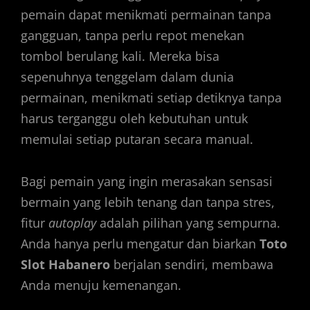
pemain dapat menikmati permainan tanpa
gangguan, tanpa perlu repot menekan
tombol berulang kali. Mereka bisa
sepenuhnya tenggelam dalam dunia
permainan, menikmati setiap detiknya tanpa
harus terganggu oleh kebutuhan untuk
memulai setiap putaran secara manual.
Bagi pemain yang ingin merasakan sensasi
bermain yang lebih tenang dan tanpa stres,
fitur
autoplay
adalah pilihan yang sempurna.
Anda hanya perlu mengatur dan biarkan
Toto
Slot Habanero
berjalan sendiri, membawa
Anda menuju kemenangan.