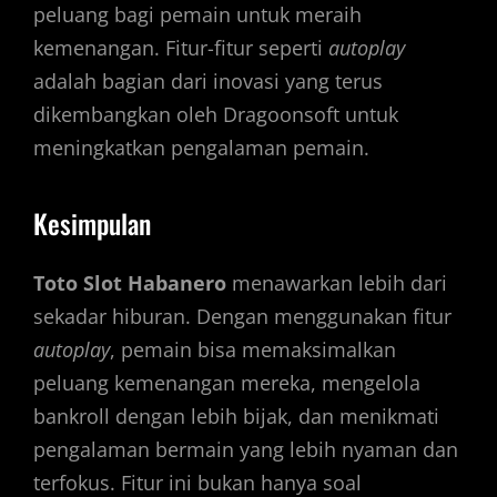
peluang bagi pemain untuk meraih
kemenangan. Fitur-fitur seperti
autoplay
adalah bagian dari inovasi yang terus
dikembangkan oleh Dragoonsoft untuk
meningkatkan pengalaman pemain.
Kesimpulan
Toto Slot Habanero
menawarkan lebih dari
sekadar hiburan. Dengan menggunakan fitur
autoplay
, pemain bisa memaksimalkan
peluang kemenangan mereka, mengelola
bankroll dengan lebih bijak, dan menikmati
pengalaman bermain yang lebih nyaman dan
terfokus. Fitur ini bukan hanya soal