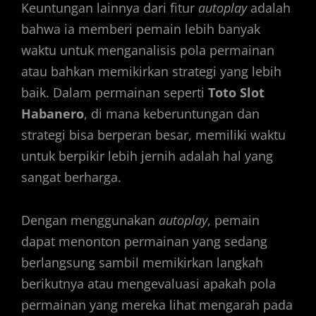
Keuntungan lainnya dari fitur
autoplay
adalah
bahwa ia memberi pemain lebih banyak
waktu untuk menganalisis pola permainan
atau bahkan memikirkan strategi yang lebih
baik. Dalam permainan seperti
Toto Slot
Habanero
, di mana keberuntungan dan
strategi bisa berperan besar, memiliki waktu
untuk berpikir lebih jernih adalah hal yang
sangat berharga.
Dengan menggunakan
autoplay
, pemain
dapat menonton permainan yang sedang
berlangsung sambil memikirkan langkah
berikutnya atau mengevaluasi apakah pola
permainan yang mereka lihat mengarah pada