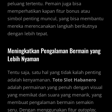
peluang tertentu. Pemain juga bisa
memperhatikan kapan fitur bonus atau
simbol penting muncul, yang bisa membantu
mereka merencanakan langkah berikutnya
dengan lebih tepat.
Meningkatkan Pengalaman Bermain yang
Lebih Nyaman
Tentu saja, satu hal yang tidak kalah penting
adalah kenyamanan.
Toto Slot Habanero
adalah permainan yang penuh dengan visual
yang memikat dan suara yang menarik, yang
membuat pengalaman bermain semakin
seru. Dengan menggunakan fitur
autoplay
,