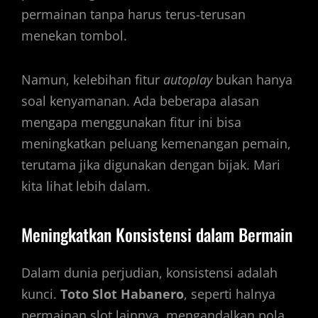
permainan tanpa harus terus-terusan
menekan tombol.
Namun, kelebihan fitur
autoplay
bukan hanya
soal kenyamanan. Ada beberapa alasan
mengapa menggunakan fitur ini bisa
meningkatkan peluang kemenangan pemain,
terutama jika digunakan dengan bijak. Mari
kita lihat lebih dalam.
Meningkatkan Konsistensi dalam Bermain
Dalam dunia perjudian, konsistensi adalah
kunci.
Toto Slot Habanero
, seperti halnya
permainan slot lainnya, mengandalkan pola