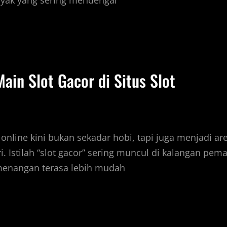
nyak yang sering mendengar
ENGURAI
ITOS
MUM
EPUTAR
Main Slot Gacor di Situs Slot
LOT
NLINE
n
 online kini bukan sekadar hobi, tapi juga menjadi ar
i. Istilah “slot gacor” sering muncul di kalangan pem
enangan terasa lebih mudah
OP
PS