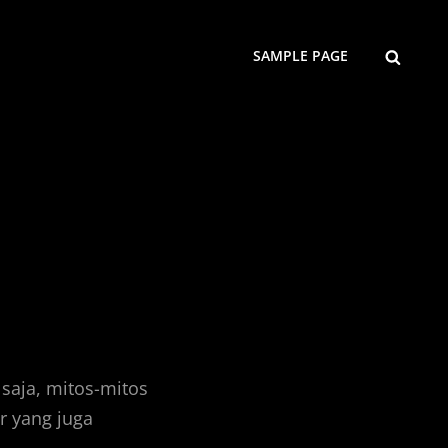
SEARCH
SAMPLE PAGE
saja, mitos-mitos
r yang juga