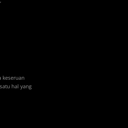
,
a keseruan
satu hal yang