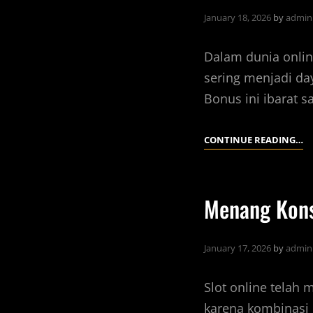
20
January 18, 2026
by
admin
Dalam dunia onli
sering menjadi da
Bonus ini ibarat
P
CONTINUE READING…
B
M
B
Menang Kons
D
B
January 17, 2026
by
admin
SI
S
T
Slot online telah 
karena kombinasi 