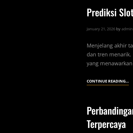
M
Prediksi Slo
S
G
January 21, 2026
by
admin
DI
SI
S
Menjelang akhir t
dan tren menarik. 
yang menawarkan
PR
CONTINUE READING…
S
P
G
Perbandinga
DI
Terpercaya
A
T