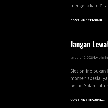
menggiurkan. Di an
M
CONTINUE READING…
K
D
F
Jangan Lewat
W
D
January 10, 2026
by
admin
S
DI
B
Slot online bukan
momen spesial ya
besar. Salah satu
J
CONTINUE READING…
L