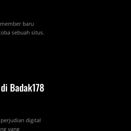
k member baru
oba sebuah situs.
 di Badak178
perjudian digital
ang yang