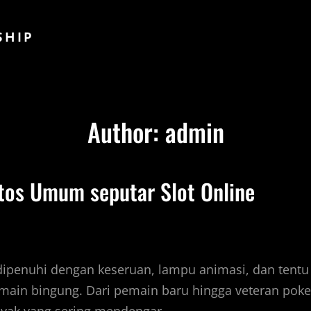
SHIP
Author:
admin
tos Umum seputar Slot Online
n
 dipenuhi dengan keseruan, lampu animasi, dan tentu 
in bingung. Dari pemain baru hingga veteran poke