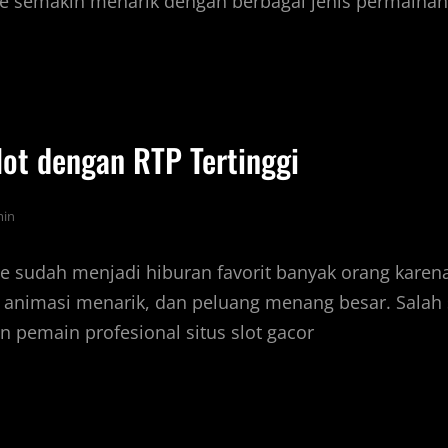
ne semakin menarik dengan berbagai jenis permainan
ARA
ENGETAHUI
LOT
ACOR
ot dengan RTP Tertinggi
ON
ASINO
in
ARI
I
ne sudah menjadi hiburan favorit banyak orang karen
 animasi menarik, dan peluang menang besar. Salah 
n pemain profesional situs slot gacor
AME
LOT
LOT