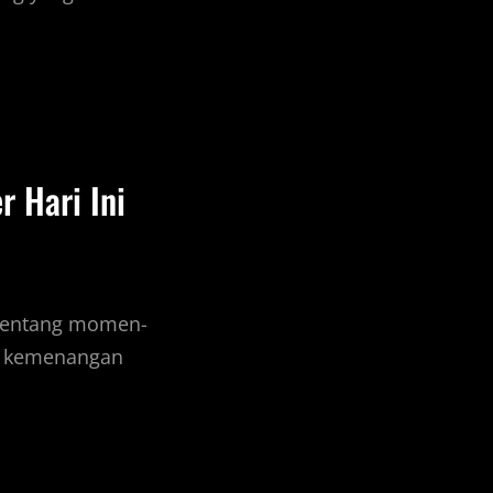
r Hari Ini
a tentang momen-
n kemenangan