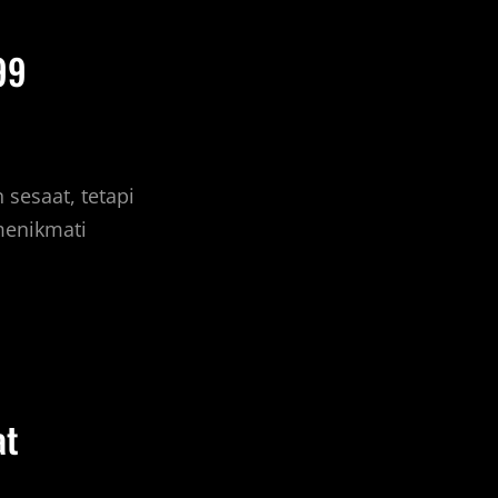
99
sesaat, tetapi
menikmati
at